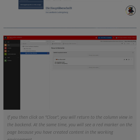
If you then click on "Close", you will return to the column view in
the backend. At the same time, you will see a red marker on the
page because you have created content in the working
environment.