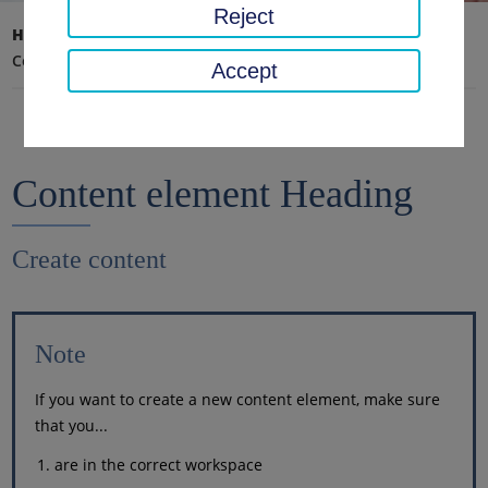
Reject
Home page
Documentation
Contents
Content element Heading
Accept
Content element Heading
Create content
Note
If you want to create a new content element, make sure
that you...
are in the correct workspace