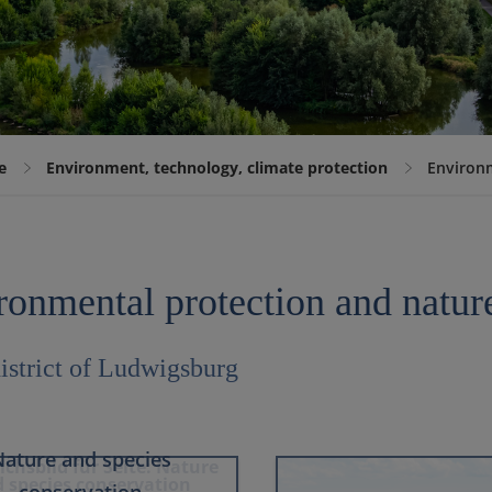
e
Environment, technology, climate protection
Environm
ronmental protection and natur
district of Ludwigsburg
ature and species