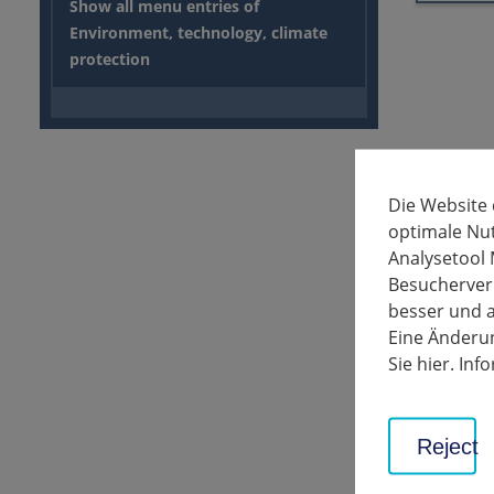
Show all menu entries of
Environment, technology, climate
protection
Die Website
optimale Nu
Analysetool 
Besucherverh
besser und a
Eine Änderun
Sie hier. In
Reject
So