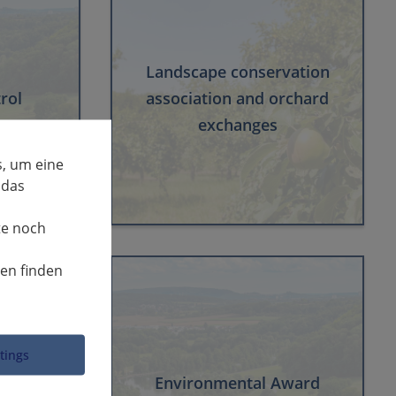
Landscape conservation
rol
association and orchard
exchanges
, um eine
 das
te noch
nen finden
ttings
water
Environmental Award