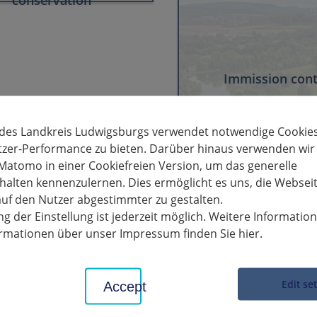
conservation
Immission cont
 des Landkreis Ludwigsburgs verwendet notwendige Cookies
tzer-Performance zu bieten. Darüber hinaus verwenden wir
Matomo in einer Cookiefreien Version, um das generelle
alten kennenzulernen. Dies ermöglicht es uns, die Websei
uf den Nutzer abgestimmter zu gestalten.
g der Einstellung ist jederzeit möglich. Weitere Informatio
formationen über unser Impressum finden Sie hier.
Edit se
Accept
il and contaminated
Water and waste 
sites