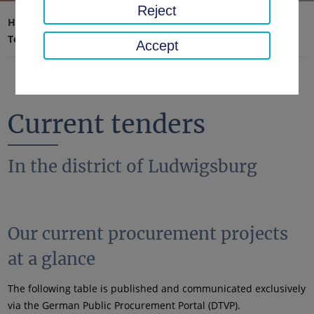
Reject
Home page
District office, district
Latest news
Tenders
Current tenders
Accept
Current tenders
In the district of Ludwigsburg
Our current procurement projects
at a glance
The following table is published and communicated exclusively
via the German Public Procurement Portal (DTVP).