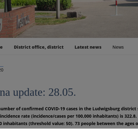
ge
District office, district
Latest news
News
20
na update: 28.05.
number of confirmed COVID-19 cases in the Ludwigsburg district si
 incidence rate (incidence/cases per 100,000 inhabitants) is 322.8
0 inhabitants (threshold value: 50). 73 people between the ages o
le have recovered and 35 are currently infected.