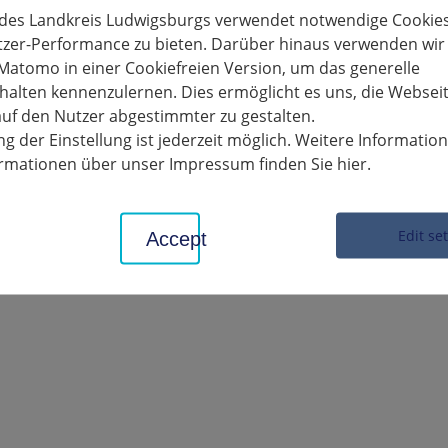
 des Landkreis Ludwigsburgs verwendet notwendige Cookies
tzer-Performance zu bieten. Darüber hinaus verwenden wir
Matomo in einer Cookiefreien Version, um das generelle
alten kennenzulernen. Dies ermöglicht es uns, die Websei
uf den Nutzer abgestimmter zu gestalten.
iles
g der Einstellung ist jederzeit möglich. Weitere Informatio
formationen über unser Impressum finden Sie hier.
19_Neuinfektionen_der_letzten_7_Tage_20200528.pdf
Edit se
Accept