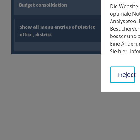
Budget consolidation
Die Website
optimale Nu
back
Analysetool 
Show all menu entries of District
Besucherverh
office, district
besser und a
Related F
Eine Änderun
Sie hier. In
COVID-
183 KB
Reject