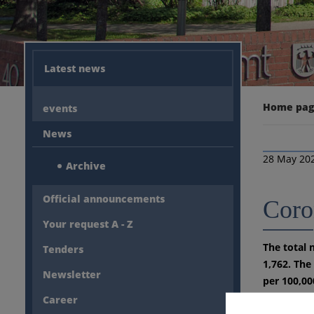
Latest news
Home pa
events
News
28 May 20
Archive
Official announcements
Coro
Your request A - Z
The total 
Tenders
1,762. The
Newsletter
per 100,00
1,654 peop
Career