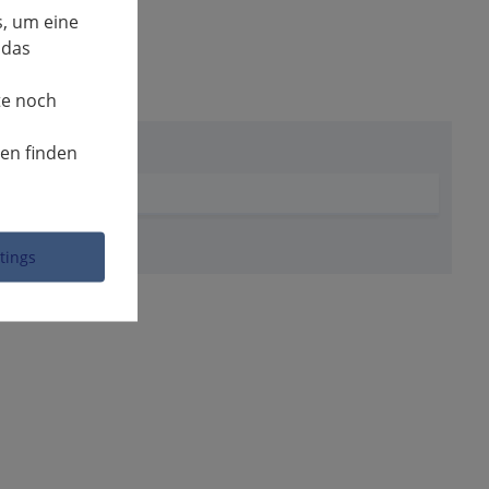
, um eine
 das
te noch
nen finden
ttings