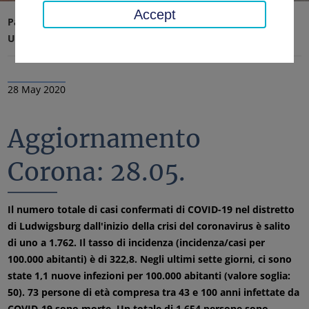
Accept
Pagina iniziale
Ufficio distrettuale, distretto
Ultime notizie
Notizie
28 May 2020
Aggiornamento
Corona: 28.05.
Il numero totale di casi confermati di COVID-19 nel distretto
di Ludwigsburg dall'inizio della crisi del coronavirus è salito
di uno a 1.762. Il tasso di incidenza (incidenza/casi per
100.000 abitanti) è di 322,8. Negli ultimi sette giorni, ci sono
state 1,1 nuove infezioni per 100.000 abitanti (valore soglia:
50). 73 persone di età compresa tra 43 e 100 anni infettate da
COVID-19 sono morte. Un totale di 1.654 persone sono