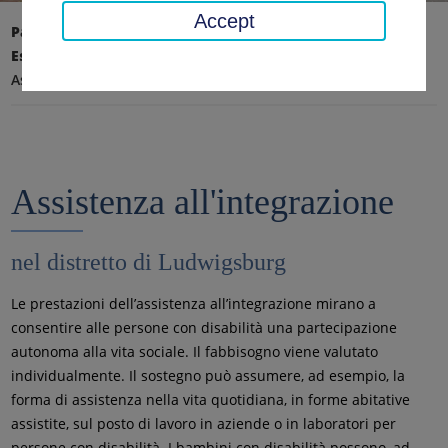
Accept
Pagina iniziale
Affari sociali, giovani, famiglia
Esperienza in materia di disabilità e psichiatria
Assistenza all'integrazione
Assistenza all'integrazione
nel distretto di Ludwigsburg
Le prestazioni dell’assistenza all’integrazione mirano a
consentire alle persone con disabilità una partecipazione
autonoma alla vita sociale. Il fabbisogno viene valutato
individualmente. Il sostegno può assumere, ad esempio, la
forma di assistenza nella vita quotidiana, in forme abitative
assistite, sul posto di lavoro in aziende o in laboratori per
persone con disabilità. I bambini con disabilità possono, ad