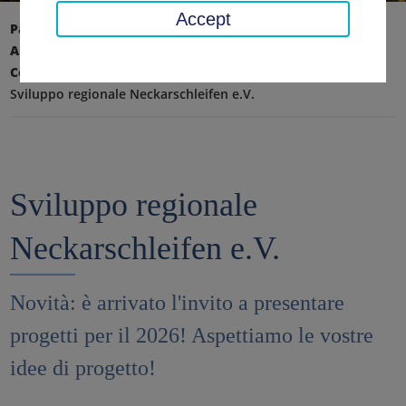
Accept
Pagina iniziale
Ambiente, tecnologia, protezione del clima
Consumatori, agricoltura e pendii ripidi
Sviluppo regionale Neckarschleifen e.V.
Sviluppo regionale
Neckarschleifen e.V.
Novità: è arrivato l'invito a presentare
progetti per il 2026! Aspettiamo le vostre
idee di progetto!