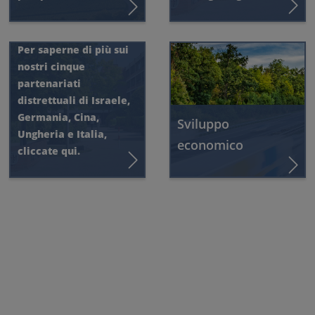
Partenariati
Per saperne di più sui
nostri cinque
partenariati
distrettuali di Israele,
Germania, Cina,
Sviluppo
Ungheria e Italia,
economico
cliccate qui.