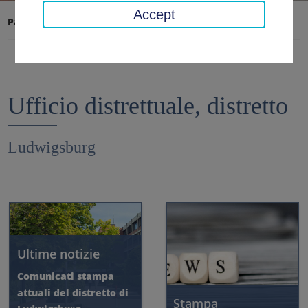
Accept
Pagina iniziale
Ufficio distrettuale, distretto
Ufficio distrettuale, distretto
Ludwigsburg
Ultime notizie
Comunicati stampa
attuali del distretto di
Stampa