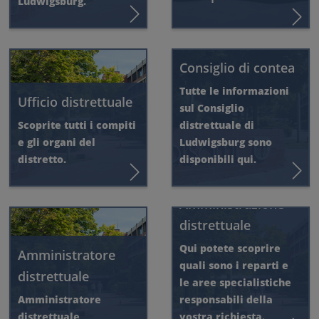
Ludwigsburg.
Consiglio di contea
Tutte le informazioni
Ufficio distrettuale
sul Consiglio
Scoprite tutti i compiti
distrettuale di
e gli organi del
Ludwigsburg sono
distretto.
disponibili qui.
Amministrazione
distrettuale
Qui potete scoprire
Amministratore
quali sono i reparti e
distrettuale
le aree specialistiche
Amministratore
responsabili della
distrettuale
vostra richiesta.