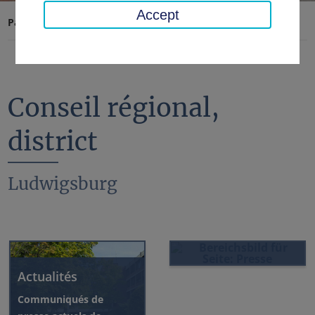
Accept
Page d'accueil
Conseil régional, district
Conseil régional,
district
Ludwigsburg
Presse
Actualités
Communiqués de