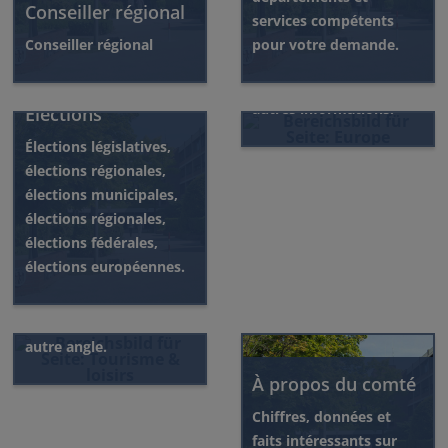
Conseiller régional
services compétents
Europe
Conseiller régional
pour votre demande.
Europe dans le district
de Ludwigsburg et
autres informations.
Élections
Élections législatives,
élections régionales,
élections municipales,
élections régionales,
Tourisme & loisirs
élections fédérales,
élections européennes.
Découvrez
l'arrondissement de
Ludwigsburg sous un
autre angle.
À propos du comté
Chiffres, données et
faits intéressants sur