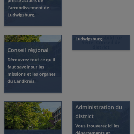
presse actuels de
Conseil de district
l'arrondissement de
Ludwigsburg.
Vous trouverez ici
toutes les informations
sur le Kreistag
Ludwigsburg.
Conseil régional
Découvrez tout ce qu'il
faut savoir sur les
missions et les organes
du Landkreis.
Administration du
district
Vous trouverez ici les
départements et