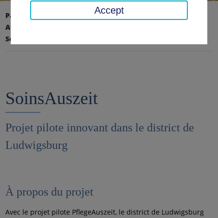
Accept
Page d'accueil
Affaires sociales, jeunesse, famille
Soins & personnes âgées
SoinsAuszeit
SoinsAuszeit
Projet pilote innovant dans le district de
Ludwigsburg
À propos du projet
Avec le projet pilote PflegeAuszeit, le district de Ludwigsburg