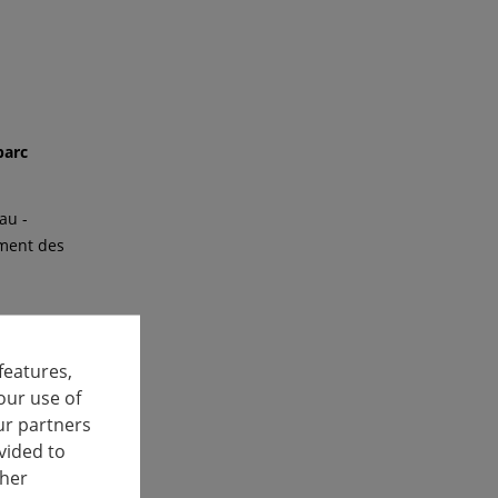
parc
au -
ement des
features,
our use of
ur partners
vided to
annhausen -
ther