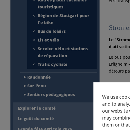
être trans
touristiques
Région de Stuttgart pour
l'e-bike
Strome
Bus de loisirs
Le "Strome
Lit et vélo
d'attracti
Service vélo et stations
de réparation
Le bus pou
Erligheim 
Trafic cycliste
détours par
Randonnée
Sur l'eau
Sentiers pédagogiques
We use cooki
WeinKu
and to analy
Explorer le comté
Le "WeinKu
our website 
may combine 
Le goût du comté
Le charma
them or that
Steinheim 
Grande fête agricole 2026