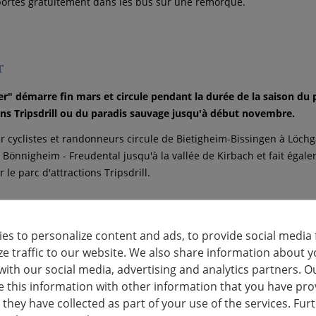
portés gratuitement dans les bus sur une remorque.
r
r" démarre fin mars et circule pendant la durée de la saison du 
ons Tripsdrill ou du paradis sauvage jusqu'à début novembre.
r cyclistes et randonneurs circule de Bietigheim-Bissingen à Löchg
- Bönnigheim - Freudental jusqu'à la vallée de Kirbach et fait égal
 le parc d'attractions Tripsdrill.
es to personalize content and ads, to provide social media 
lTourer
ze traffic to our website. We also share information about y
lTourer" est en route de début mai à mi-octobre.
with our social media, advertising and analytics partners. O
this information with other information that you have pro
nt trajet mène de Marbach a.N. à Besigheim en passant par Erdm
 they have collected as part of your use of the services. Fur
- Großbottwar - Mundelsheim et Hessigheim.