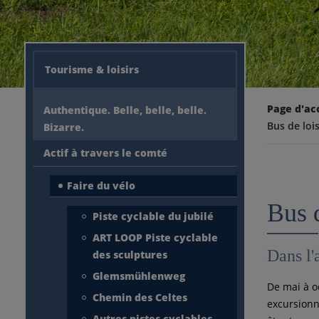
Tourisme & loisirs
Page d'ac
Authentique. Belle, belle, belle.
Bus de lois
Bizarre.
Actif à travers le comté
Faire du vélo
Bus d
Piste cyclable du jubilé
ART LOOP Piste cyclable
Dans l
des sculptures
Glemsmühlenweg
De mai à oc
Chemin des Celtes
excursionn
Autres pistes cyclables