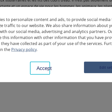
ux souterraines et les lits des cours d'eau. Il n'est pas seulement 
ortante et un espace de vie pour les hommes, les animaux, les plant
 du sol, il est également utilisé de diverses manières par l'hom
e matières premières, surface pour l'habitat et les loisirs et enfi
es to personalize content and ads, to provide social media 
élimination pour les déchets produits.
ze traffic to our website. We also share information about y
with our social media, advertising and analytics partners. O
ntaminés et sinistres
this information with other information that you have pro
 they have collected as part of your use of the services. Fur
in the
Privacy policy
.
ion des sols
Edit se
Accept