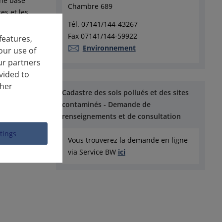
une base
Chambre 689
es et les
me comme
Tél. 07141/144-43267
n comme
Fax 07141/144-59922
features,
Environnement
our use of
ur partners
vided to
ther
Cadastre des sols pollués et des sites
contaminés - Demande de
renseignements et de consultation
ttings
Vous trouverez la demande en ligne
via Service BW
ici