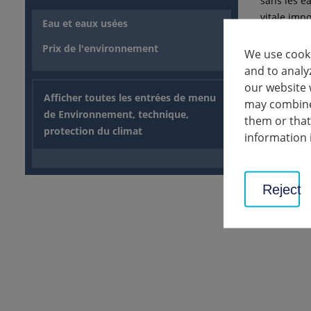
sans les ea
vitale imp
Eau et eaux usées
organismes
Prix de l'environnement
gisement d
We use cooki
surface d'
and to analy
our website 
Afficher toutes les entrées de menu
Sites co
may combine 
de Environnement, technique,
them or that
protection du climat
information 
Protect
Reject