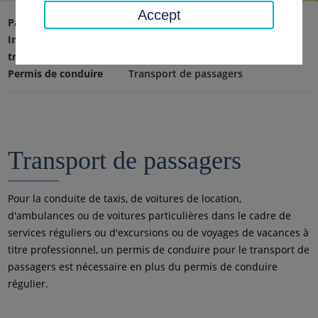
Accept
Page d'accueil
Transport, sécurité, ordre
Immatriculation des véhicules, permis de conduire &
transport routier de marchandises
Permis de conduire
Transport de passagers
Transport de passagers
Pour la conduite de taxis, de voitures de location,
d'ambulances ou de voitures particulières dans le cadre de
services réguliers ou d'excursions ou de voyages de vacances à
titre professionnel, un permis de conduire pour le transport de
passagers est nécessaire en plus du permis de conduire
régulier.