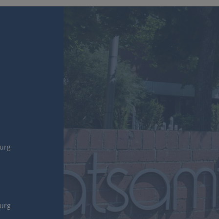
burg
burg