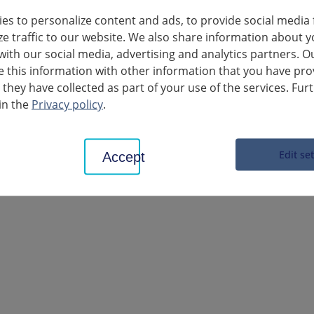
on couvrant de nombreux domaines politiques, du changement clima
 les relations extérieures et la sécurité, la justice et la migration.
es to personalize content and ads, to provide social media 
tabilité et de prospérité, sa contribution à l'amélioration du nivea
ze traffic to our website. We also share information about y
incipaux objectifs de l'UE est de promouvoir les droits de l'homme, 
with our social media, advertising and analytics partners. O
 vigueur du traité de Lisbonne, la dignité humaine, la liberté, la démo
this information with other information that you have pro
nt inscrits dans la Charte des droits fondamentaux.
 they have collected as part of your use of the services. Fur
in the
Privacy policy
.
e dans le district de Ludwigsburg
Edit se
Accept
 Internet