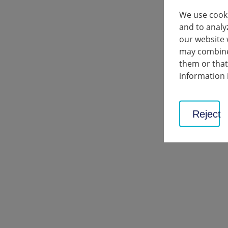
organisati
passant par
We use cooki
paix, de s
and to analy
L'un des pr
our website 
l'entrée en
may combine 
l'homme so
them or that
information 
L'Europ
Reject
L'UE sur