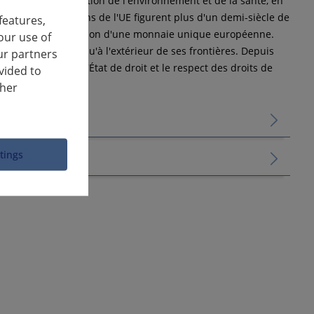
tique à la protection de l'environnement et de la santé, en
 Parmi les réalisations de l'UE figurent plus d'un demi-siècle de
features,
u de vie et l'introduction d'une monnaie unique européenne.
our use of
tant à l'intérieur qu'à l'extérieur de ses frontières. Depuis
ur partners
cratie, l'égalité, l'État de droit et le respect des droits de
vided to
ther
ttings