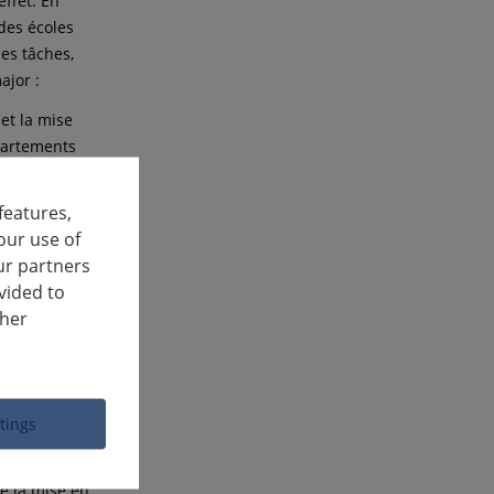
effet. En
 des écoles
es tâches,
ajor :
 et la mise
partements
tion
adre d'un
features,
our use of
ur partners
ls et de
vided to
 contexte de
ther
si que la
C 122.
ble de six
ogie
ttings
esoins et la
ité
de la mise en