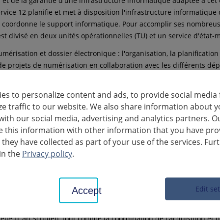
 et de la garantie d'une infrastructure informatique adaptée à cet 
ervice 12 planifie et met à disposition l'infrastructure informatique
t coordonne le support informatique. Pour accomplir ses nombreus
est divisé en deux unités opérationnelles (TU) et un service d'état-m
mérisation et dossier électronique : l'organisation, la planification
e projets de numérisation en collaboration avec les différents dé
 sont gérées par le TC 121. Cela se fait dans le cadre d'une interac
entre les chefs de projet* et les experts DMS* ainsi que dans le c
es to personalize content and ads, to provide social media 
oit avec le secteur d'activité 122 - IT.
ze traffic to our website. We also share information about y
with our social media, advertising and analytics partners. O
formatique : la planification, l'acquisition et l'installation de logicie
this information with other information that you have pro
nformatique pour l'ensemble de l'administration du Kreis - dans le
 they have collected as part of your use of the services. Fur
ation mais aussi pour le fonctionnement régulier des services - ain
in the
Privacy policy
.
s prestataires de services externes relèvent de la compétence du T
formatique dans les écoles : Le Landkreis Ludwigsburg est responsa
fessionnelles, de cinq centres de formation et de conseil en pédag
Edit se
Accept
 ainsi que de quatre jardins d'enfants scolaires. L'évaluation des b
 des différentes exigences techniques font partie des tâches de l'un
elle IT an Schulen, tout comme la coordination de l'acquisition et 