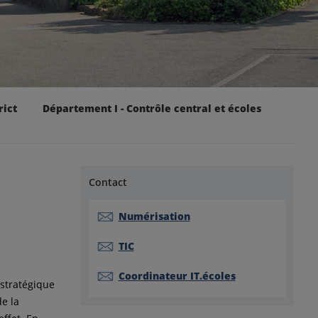
rict
Département I - Contrôle central et écoles
Contact
Numérisation
TIC
Coordinateur IT.écoles
 stratégique
de la