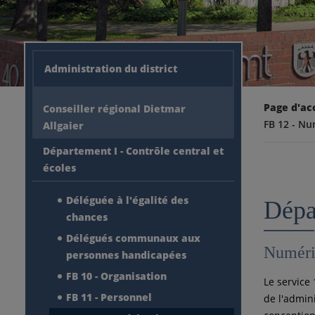
Administration du district
Page d'ac
Conseiller régional Dietmar
FB 12 - Nu
Allgaier
Département I - Contrôle central et
écoles
Déléguée à l'égalité des
Dépa
chances
Délégués communaux aux
Numéris
personnes handicapées
FB 10 - Organisation
Le service
FB 11 - Personnel
de l'admini