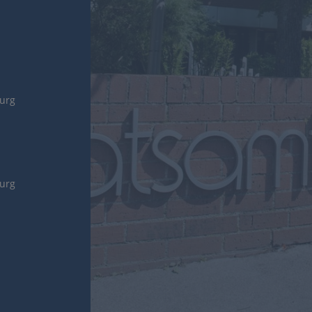
burg
burg