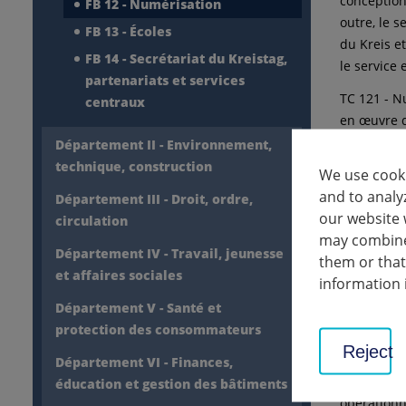
conception
FB 12 - Numérisation
outre, le s
FB 13 - Écoles
du Kreis e
FB 14 - Secrétariat du Kreistag,
le service 
partenariats et services
TC 121 - Nu
centraux
en œuvre d
spécialisés
Département II - Environnement,
technique 
technique, construction
We use cooki
échange étr
and to analy
Département III - Droit, ordre,
our website 
TC 122 - In
circulation
may combine 
matériel i
Département IV - Travail, jeunesse
them or that
la numéris
et affaires sociales
information 
gestion de
Département V - Santé et
Service in
protection des consommateurs
écoles pro
Reject
spécialisée
Département VI - Finances,
validation
éducation et gestion des bâtiments
opérationn