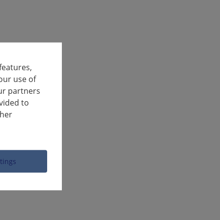
features,
our use of
ur partners
vided to
ther
ttings