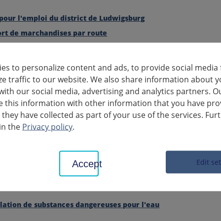
pour l'emploi du district de Ludwigsburg
rt de marchandises par route
 d'établissement
e des denrées alimentaires
es to personalize content and ads, to provide social media 
de courtier
ze traffic to our website. We also share information about y
with our social media, advertising and analytics partners. O
 de commerce itinérant
this information with other information that you have pro
de construire
 they have collected as part of your use of the services. Fur
de polluer
in the
Privacy policy
.
ations relatives à l'eau et aux eaux usées
outerraines
Edit se
Accept
de surface
ation des eaux usées
ation de substances dangereuses pour l'eau