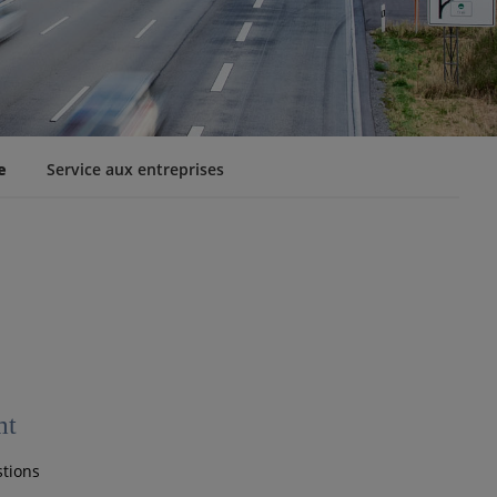
e
Service aux entreprises
mt
stions