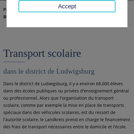
Accept
Page d'accueil
Transport, sécurité, ordre
Bus et train
Transport scolaire
Transport scolaire
dans le district de Ludwigsburg
Dans le district de Ludwigsburg, il y a environ 68.000 élèves
dans des écoles publiques ou privées d'enseignement général
ou professionnel. Alors que l'organisation du transport
scolaire, comme par exemple la mise en place de transports
spéciaux dans des véhicules scolaires, est du ressort de
l'autorité scolaire, le Landkreis prend en charge le financement
des frais de transport nécessaires entre le domicile et l'école.