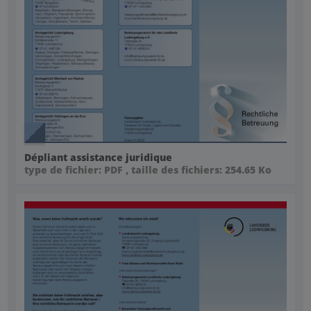
Dépliant assistance juridique
type de fichier: PDF , taille des fichiers: 254.65 Ko