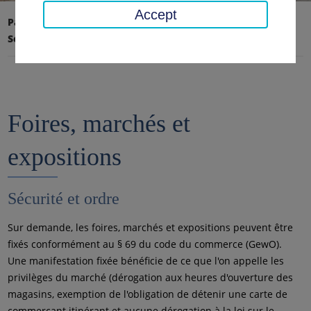
Accept
Page d'accueil
Transport, sécurité, ordre
Sécurité et ordre
Foires, marchés et expositions
Foires, marchés et
expositions
Sécurité et ordre
Sur demande, les foires, marchés et expositions peuvent être
fixés conformément au § 69 du code du commerce (GewO).
Une manifestation fixée bénéficie de ce que l'on appelle les
privilèges du marché (dérogation aux heures d'ouverture des
magasins, exemption de l'obligation de détenir une carte de
commerçant itinérant et aucune dérogation à la loi sur le