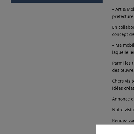
« Art & Mob
préfecture
En collabo
concept d’e
« Ma mobili
laquelle l
Parmi les 
des œuvres
Chers visi
idées créa
Annonce de
Notre visi
Rendez-vous
En compagn