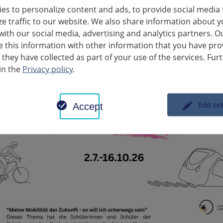
n et découvrirons les œuvres d’art d’une manière tout à fait différen
es to personalize content and ads, to provide social media 
ze traffic to our website. We also share information about y
agnateurs ainsi que les chiens d’assistance sont les bienvenus.
with our social media, advertising and analytics partners. O
this information with other information that you have pro
 they have collected as part of your use of the services. Fur
in the
Privacy policy
.
Edit se
Accept