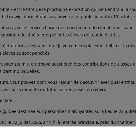
ilité » est le titre de la prochaine exposition qui se tiendra à la so
 de Ludwigsburg et qui sera ouverte au public jusqu'au 16 octobre
ration avec le service chargé de la protection du climat, nous avon
xposition destiné à interpeller les élèves de tout le district.
té du futur – c’est ainsi que je veux me déplacer » : telle est la dev
es élèves se sont penchés.
travaux soumis, on trouve aussi bien des contributions de classes 
 d’art individuelles.
teurs, vous pouvez donc vous réjouir de découvrir avec quel entho
tives sur la mobilité du futur ont été mises en œuvre.
 date :
te guidée destinée aux personnes malvoyantes aura lieu le 22 juille
 : le 22 juillet 2026, à 16 h, à l’entrée principale, près du chantier
ie de Mme Kroll (conservatrice du KiK), nous parcourrons ensem