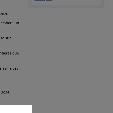
us-
 2026.
s élaboré un
ise sur
entières que
usiasme ces
t 2026.
ble