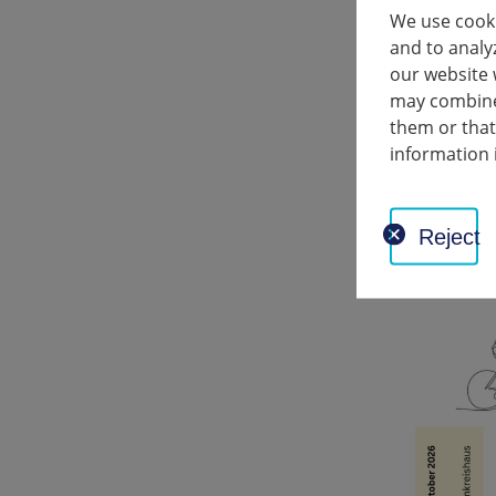
l’expositio
We use cooki
and to analy
Les accomp
our website 
may combine 
them or that
information 
Reject