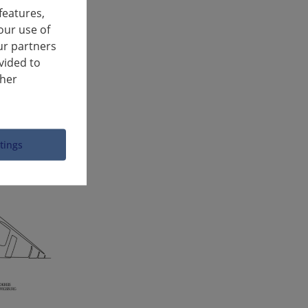
te.
features,
our use of
ur partners
vided to
ther
ttings