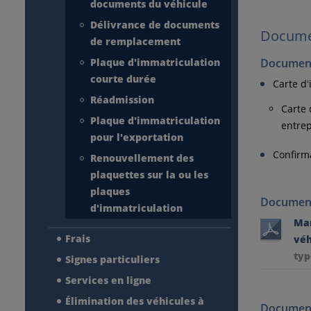
documents du véhicule
Délivrance de documents
Docume
de remplacement
Plaque d'immatriculation
Document
courte durée
Carte d'
Réadmission
Carte 
Plaque d'immatriculation
entrep
pour l'exportation
Confirm
Renouvellement des
plaquettes sur la ou les
plaques
Document
d'immatriculation
Man
Frais
véh
typ
Signes particuliers
Services en ligne
Élimination des véhicules à
Document