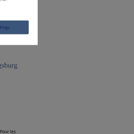
ttings
gsburg
 Pour les