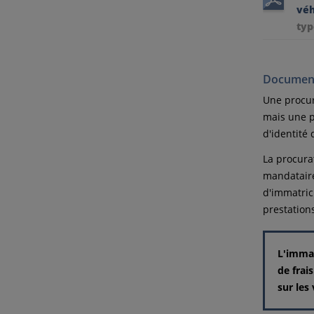
véh
typ
Document
Une procur
mais une p
d'identité
La procura
mandataire
d'immatric
prestations
L'immat
de frai
sur les