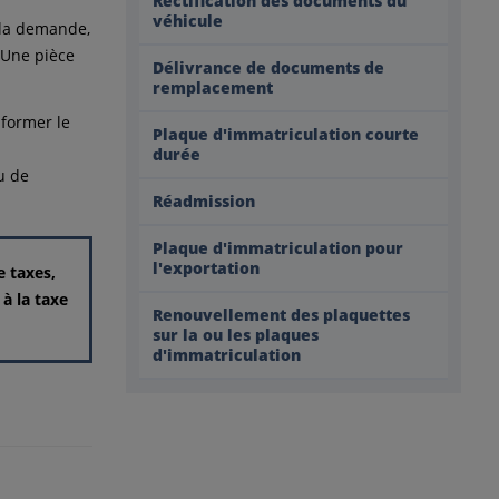
Rectification des documents du
véhicule
t la demande,
 Une pièce
Délivrance de documents de
remplacement
nformer le
Plaque d'immatriculation courte
durée
u de
Réadmission
Plaque d'immatriculation pour
l'exportation
e taxes,
 à la taxe
Renouvellement des plaquettes
sur la ou les plaques
d'immatriculation