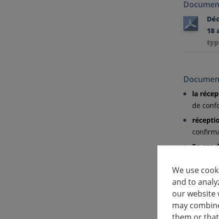
Document
Déc
18 
typ
Document
la récep
de conf
récepti
confirm
En cas d
échéant,
We use cooki
and to analy
Importati
our website 
may combine 
Certific
them or that
code de