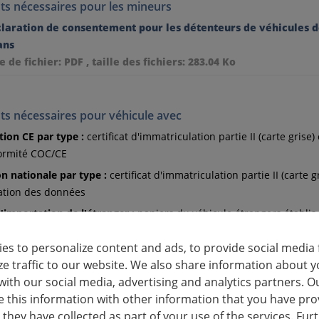
s nécessaires pour les mineurs
laration de consentement pour les détenteurs de véhicules 
ans
e de fichier: PDF , taille des fichiers: 283.04 Ko
s nécessaires pour véhicule avec
tion CE par type :
certificat d'immatriculation partie II (carte grise) 
ormité COC/CE
on nationale par type :
certificat d'immatriculation partie II (carte g
ation des données
'importation de l'étranger :
papiers du véhicule étrangers établis ;
 facture originale ou contrat d'achat
es to personalize content and ads, to provide social media 
ze traffic to our website. We also share information about y
on en provenance d'un pays non membre de l'UE en plus :
with our social media, advertising and analytics partners. O
this information with other information that you have pro
at/quittance d'innocuité douanière, le cas échéant, expertise selon 
 they have collected as part of your use of the services. Fur
 la route allemand (StVZO) ; également en cas de construction per