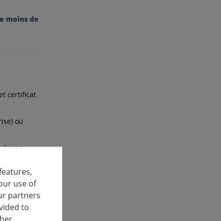
de moins de
et certificat
rise) ou
 le cas
features,
our use of
ur partners
vided to
le § 21 du
ther
sonnelle