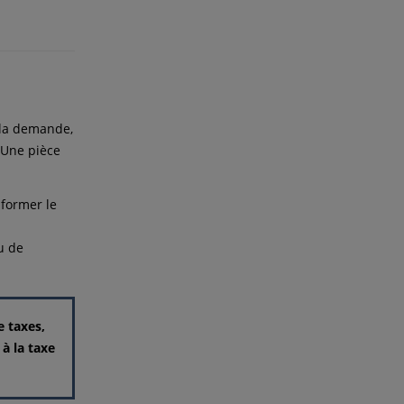
t la demande,
 Une pièce
nformer le
u de
e taxes,
 à la taxe