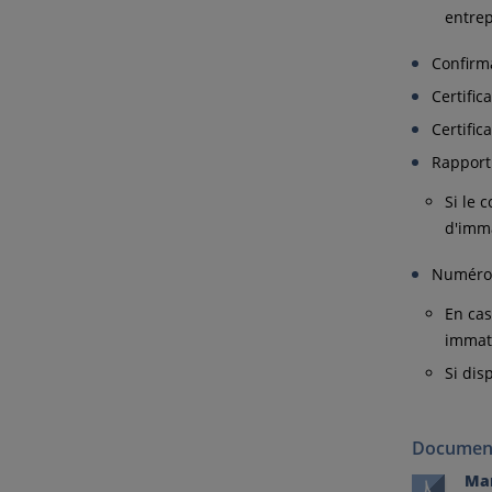
entrep
Confirm
Certific
Certific
Rapport
Si le 
d'imma
Numéros
En cas
immat
Si dis
Document
Man