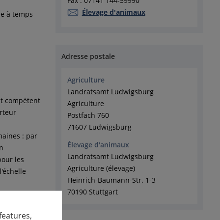
Fax : 07141 144-59990
Élevage d'animaux
re à temps
Adresse postale
Agriculture
Landratsamt Ludwigsburg
ent compétent
Agriculture
orteur
Postfach 760
71607 Ludwigsburg
aines : par
Élevage d'animaux
en
Landratsamt Ludwigsburg
pour les
Agriculture (élevage)
l'échelle
Heinrich-Baumann-Str. 1-3
70190 Stuttgart
features,