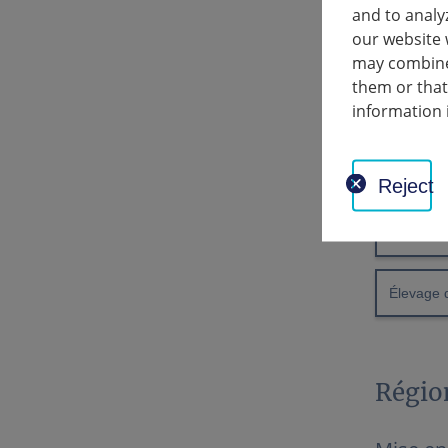
Parties 
and to analy
our website 
Prestati
may combine 
them or that
information 
Développe
Producti
Reject
Alimenta
Élevage 
Régio