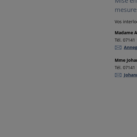
Mise en
mesure
Vos interl
Madame An
Tél. 07141
Anneg
Mme Johan
Tél. 07141
Johan