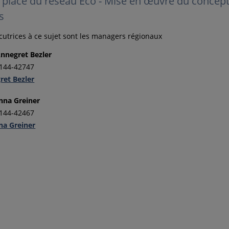
 place du réseau Eco - Mise en œuvre du concep
s
ocutrices à ce sujet sont les managers régionaux
negret Bezler
 144-42747
ret Bezler
na Greiner
 144-42467
na Greiner