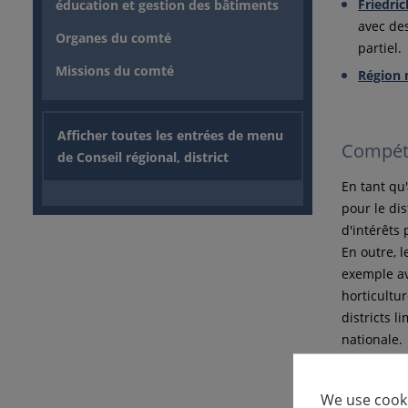
Friedri
éducation et gestion des bâtiments
avec des
Organes du comté
partiel.
Missions du comté
Région 
Afficher toutes les entrées de menu
Compét
de Conseil régional, district
En tant qu'
pour le dis
d'intérêts 
En outre, 
exemple ave
horticultu
districts l
nationale.
We use cooki