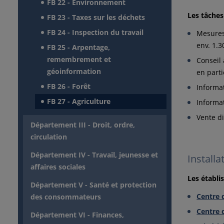
FB 22 - Environnement
Les tâches
FB 23 - Taxes sur les déchets
FB 24 - Inspection du travail
Mesures
env. 1.3
FB 25 - Arpentage,
remembrement et
Conseil 
géoinformation
en parti
FB 26 - Forêt
Informat
FB 27 - Agriculture
Informat
Vente d
Département III - Droit, ordre,
circulation
Département IV - Travail, jeunesse et
Installa
affaires sociales
Les établi
Département V - Santé et protection
Centre 
des consommateurs
Centre d
Département VI - Finances,