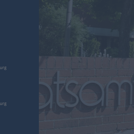
burg
burg