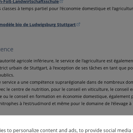
ch-Foß-Landwirtschaftsschule
 classes à temps partiel pour l'économie domestique et l'agricultu
modèle bio de Ludwigsburg Stuttgart
ence
autorité agricole inférieure, le service de l'agriculture est égalem
trict urbain de Stuttgart, à l'exception de ses tâches en tant que p
publics.
le service a une compétence suprarégionale dans de nombreux dom
c le centre de nutrition, pour le conseil en viticulture, le conseil 
re ou le conseil en formation en économie domestique, également 
imitrophes à l'est/sud/nord et même pour le domaine de l'élevage à 
es to personalize content and ads, to provide social media 