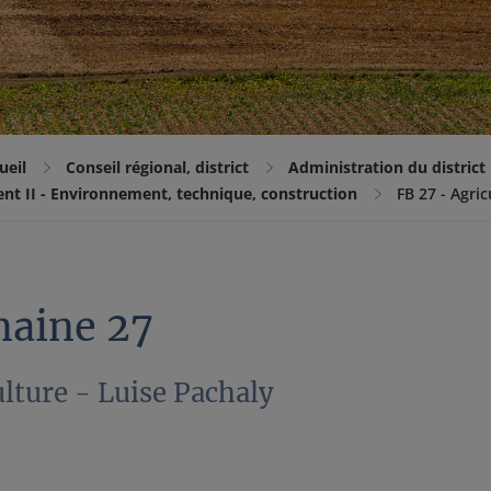
ueil
Conseil régional, district
Administration du district
t II - Environnement, technique, construction
FB 27 - Agric
aine 27
lture - Luise Pachaly