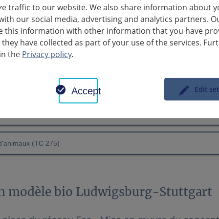
de l'entreprise
ze traffic to our website. We also share information about y
with our social media, advertising and analytics partners. O
ons de compensation & contrôle de gestion (TC 271)
this information with other information that you have pro
 they have collected as part of your use of the services. Fur
in the
Privacy policy
.
ment structurel, gestion d'entreprise (TC 272)
on agricole (TC 273)
Edit se
Accept
tion, formation, économie domestique (TC 274)
d'animaux (TC 275)
n modèle bio Ludwigsburg-Stuttgart