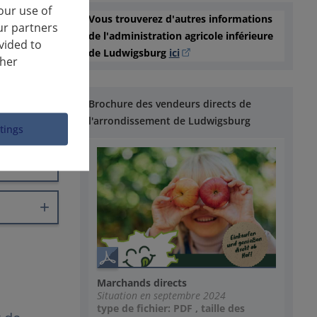
our use of
Vous trouverez d'autres informations
ur partners
de l'administration agricole inférieure
vided to
de Ludwigsburg
ici
ther
Brochure des vendeurs directs de
l'arrondissement de Ludwigsburg
ttings
Marchands directs
Situation en septembre 2024
type de fichier: PDF , taille des