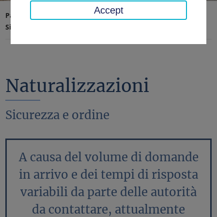
Accept
Pagina iniziale
Traffico, sicurezza, ordine
Sicurezza e ordine
Naturalizzazioni
Naturalizzazioni
Sicurezza e ordine
A causa del volume di domande
in arrivo e dei tempi di risposta
variabili da parte delle autorità
da contattare, attualmente