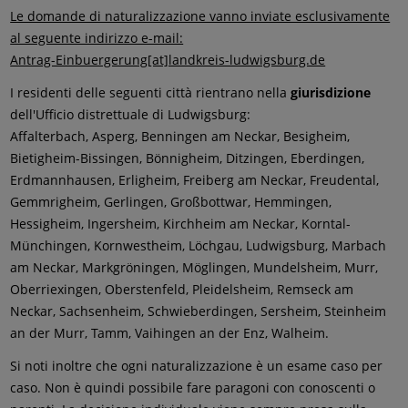
Le domande di naturalizzazione vanno inviate esclusivamente
al seguente indirizzo e-mail:
Antrag-Einbuergerung[at]landkreis-ludwigsburg.de
I residenti delle seguenti città rientrano nella
giurisdizione
dell'Ufficio distrettuale di Ludwigsburg:
Affalterbach, Asperg, Benningen am Neckar, Besigheim,
Bietigheim-Bissingen, Bönnigheim, Ditzingen, Eberdingen,
Erdmannhausen, Erligheim, Freiberg am Neckar, Freudental,
Gemmrigheim, Gerlingen, Großbottwar, Hemmingen,
Hessigheim, Ingersheim, Kirchheim am Neckar, Korntal-
Münchingen, Kornwestheim, Löchgau, Ludwigsburg, Marbach
am Neckar, Markgröningen, Möglingen, Mundelsheim, Murr,
Oberriexingen, Oberstenfeld, Pleidelsheim, Remseck am
Neckar, Sachsenheim, Schwieberdingen, Sersheim, Steinheim
an der Murr, Tamm, Vaihingen an der Enz, Walheim.
Si noti inoltre che ogni naturalizzazione è un esame caso per
caso. Non è quindi possibile fare paragoni con conoscenti o