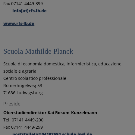
Fax 07141 4449-399
info[at]rfs-lb.de
www.rfs-lb.de
Scuola Mathilde Planck
Scuola di economia domestica, infermieristica, educazione
sociale e agraria
Centro scolastico professionale
Römerhügelweg 53
71636 Ludwigsburg
Preside
Oberstudiendirektor Kai Rosum-Kunzelmann
Tel. 07141 4449-200
Fax 07141 4449-299
poststelle[at]04102684.schule.bwl.de