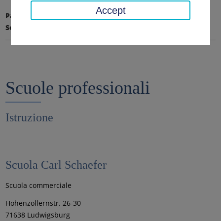
Accept
Pagina iniziale
Educazione, Arte, Archivio
Scuole
Scuole professionali
Scuole professionali
Istruzione
Scuola Carl Schaefer
Scuola commerciale
Hohenzollernstr. 26-30
71638 Ludwigsburg