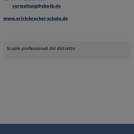
verwaltung@ebs-lb.de
www.erich-bracher-schule.de
Scuole professionali del distretto