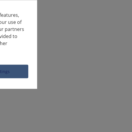
features,
our use of
ur partners
vided to
ther
ttings