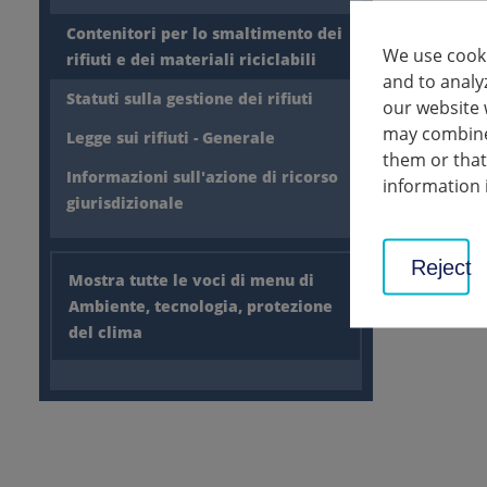
Contenitori per lo smaltimento dei
We use cooki
rifiuti e dei materiali riciclabili
and to analy
Statuti sulla gestione dei rifiuti
our website 
may combine 
Legge sui rifiuti - Generale
them or that
Informazioni sull'azione di ricorso
information 
giurisdizionale
Reject
Mostra tutte le voci di menu di
Ambiente, tecnologia, protezione
del clima