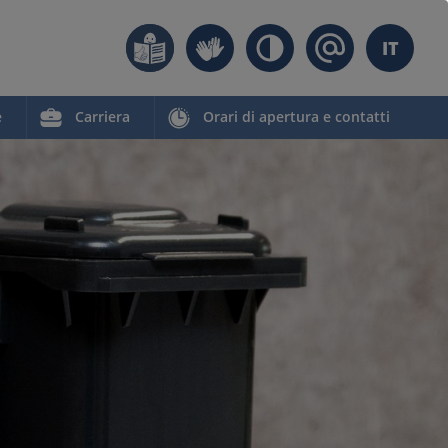
IT
e
Carriera
Orari di apertura e contatti