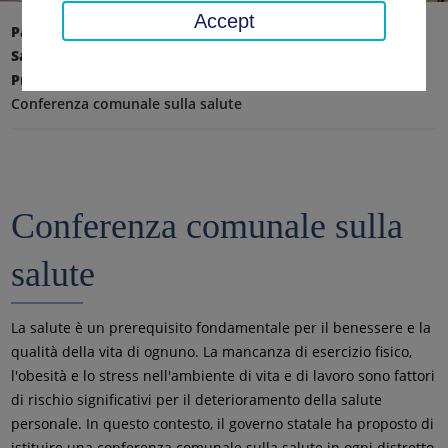
Accept
Pagina iniziale
Salute, servizi veterinari
Salute
Promozione della salute, pianificazione sanitaria
Conferenza comunale sulla salute
Conferenza comunale sulla
salute
La salute è un prerequisito fondamentale per il benessere e la
qualità della vita di ognuno. La mancanza di esercizio fisico,
l'obesità e lo stress nell'ambiente di vita e di lavoro sono fattori
di rischio significativi per il deterioramento della salute
personale. In questo contesto, il governo statale ha proposto di
istituire una conferenza comunale sulla salute in ogni distretto