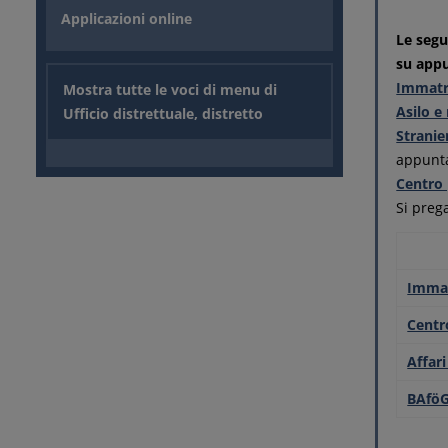
Applicazioni online
Le segu
su app
Immatri
Mostra tutte le voci di menu di
Asilo e 
Ufficio distrettuale, distretto
Stranie
appunt
Centro 
Si preg
Immat
Centr
Affari
BAfö