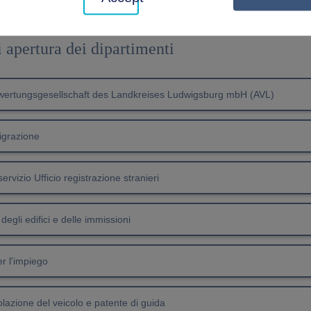
i apertura dei dipartimenti
rwertungsgesellschaft des Landkreises Ludwigsburg mbH (AVL)
igrazione
servizio Ufficio registrazione stranieri
 degli edifici e delle immissioni
r l'impiego
lazione del veicolo e patente di guida