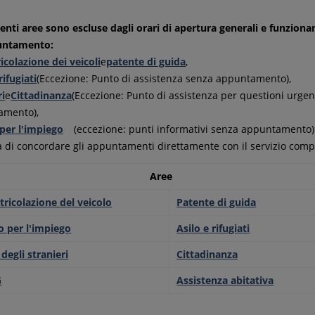
enti aree sono escluse dagli orari di apertura generali e funziona
untamento:
colazione dei veicoli
e
patente di guida
,
rifugiati
(Eccezione: Punto di assistenza senza appuntamento),
ri
e
Cittadinanza
(Eccezione: Punto di assistenza per questioni urgen
amento),
per l'impiego
(eccezione: punti informativi senza appuntamento)
a di concordare gli appuntamenti direttamente con il servizio comp
Aree
ricolazione del veicolo
Patente di guida
o per l'impiego
Asilo e rifugiati
 degli stranieri
Cittadinanza
G
Assistenza abitativa