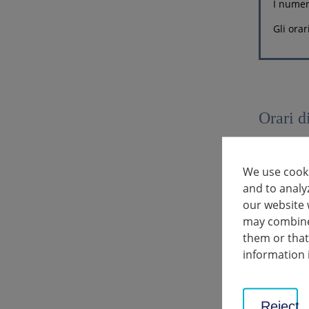
I numer
Gli orar
Orari d
Giorno fe
We use cooki
Lunedì -
and to analy
our website 
Lunedì -
may combine 
them or that
Giovedì
information 
I singoli d
Reject