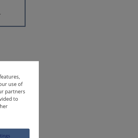
.
features,
our use of
ur partners
vided to
ther
ttings