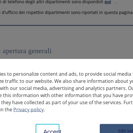
i di telefono degli altri dipartimenti sono disponibili
qui
.
i d'ufficio dei rispettivi dipartimenti sono riportati in questa pagina
i apertura generali
riale
Orario di lavoro
es to personalize content and ads, to provide social media 
 Venerdì
8:30 - 12:00
ze traffic to our website. We also share information about y
with our social media, advertising and analytics partners. O
 Lunedì
13:30 - 15:30
this information with other information that you have pro
 they have collected as part of your use of the services. Fur
13:30 - 18:00
in the
Privacy policy
.
ipartimenti offrono orari d'ufficio diversi, elencati di seguito.
Edit se
Accept