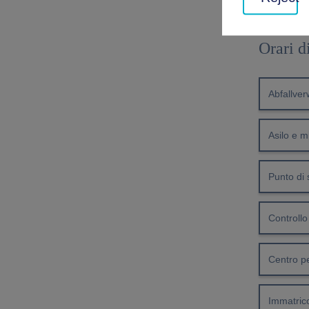
Orari d
Abfallve
Asilo e m
Punto di 
Controllo
Centro pe
Immatrico