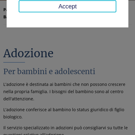
Accept
Pagina iniziale
Affari sociali, giovani, famiglia
Bambini e adolescenti
Adozione
Adozione
Per bambini e adolescenti
L'adozione è destinata ai bambini che non possono crescere
nella propria famiglia. I bisogni del bambino sono al centro
dell'attenzione.
L'adozione conferisce al bambino lo status giuridico di figlio
biologico.
Il servizio specializzato in adozioni può consigliarvi su tutte le
questioni relative all'adozione.