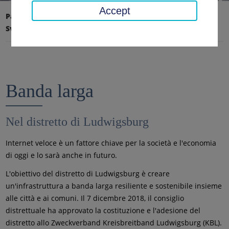
Accept
Pagina iniziale
Ufficio distrettuale, distretto
Sviluppo economico
Banda larga
Banda larga
Nel distretto di Ludwigsburg
Internet veloce è un fattore chiave per la società e l'economia
di oggi e lo sarà anche in futuro.
L'obiettivo del distretto di Ludwigsburg è creare
un'infrastruttura a banda larga resiliente e sostenibile insieme
alle città e ai comuni. Il 7 dicembre 2018, il consiglio
distrettuale ha approvato la costituzione e l'adesione del
distretto allo Zweckverband Kreisbreitband Ludwigsburg (KBL).