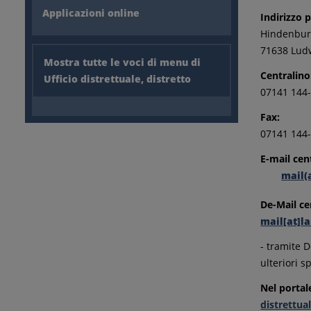
Applicazioni online
Indirizzo p
Hindenbur
71638 Lud
Mostra tutte le voci di menu di
Centralino
Ufficio distrettuale, distretto
07141 144
Fax:
07141 144
E-mail cen
mail(
De-Mail ce
mail[at]l
- tramite 
ulteriori s
Nel portal
distrettua