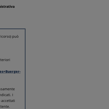
istrativa
ricorso) può
teriori
es+Buerger-
ressamente
dicati. I
 accettati
ttente.