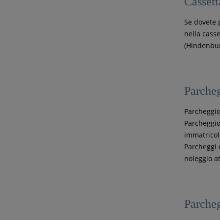
Cassett
Se dovete 
nella casse
(Hindenbur
Parche
Parcheggio
Parcheggio 
immatricol
Parcheggi d
noleggio a
Parcheg