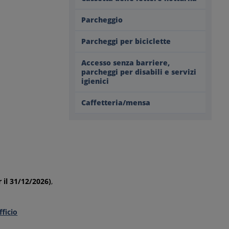
Parcheggio
Parcheggi per biciclette
Accesso senza barriere,
parcheggi per disabili e servizi
igienici
Caffetteria/mensa
r il 31/12/2026)
,
fficio