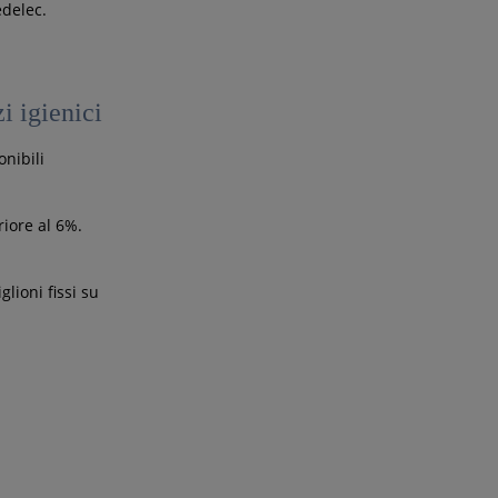
edelec.
i igienici
onibili
iore al 6%.
glioni fissi su