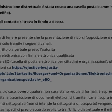
nistrazione distrettuale è stata creata una casella postale ammin
beBPo).
di contatto si trova in fondo a destra.
a di tenere presente che la presentazione di ricorsi (opposizione o 
e solo tramite i seguenti canali:
critto o a verbale presso l’autorità
a elettronica con firma elettronica qualificata
e eBO (casella di posta elettronica per cittadini e organizzazioni), ul
ioni su
https://ejustice-bw.justiz-
pb/,Lde/Startseite/Buerger+und+Organisationen/Elektronisch
rganisationspostfach+_eBO_
altro caso
, ovvero qualora non sussistano requisiti formali, è esp
ta la trasmissione di documenti elettronici tramite i canali sopra in
i crittografati (non si intende la crittografia di trasporto) vengono
casi specifici previo accordo esplicito tra l’Ufficio distrettuale e il mi