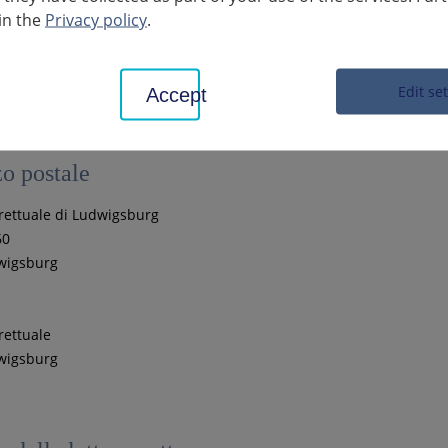
stagram.com/landratsamt_ludwigsburg/
in the
Privacy policy
.
e:
utube.com/@landratsamtludwigsburg3797
Edit se
Accept
zo postale
strettuale di Ludwigsburg
60
wigsburg
trettuale
wigsburg