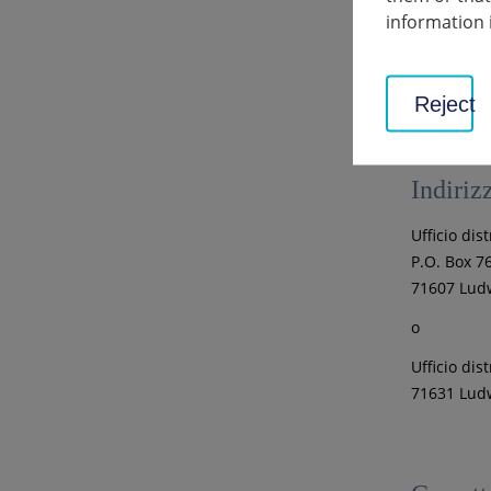
www.in
information 
YouTub
www.yo
Reject
Indiriz
Ufficio di
P.O. Box 7
71607 Lud
o
Ufficio dis
71631 Lud