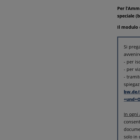
Per l’Ammi
speciale (
Il modulo 
Si preg
avvenir
- per is
- per vi
- tramit
spiegaz
bw.de/
+und+O
In ogni 
consenti
document
solo in 