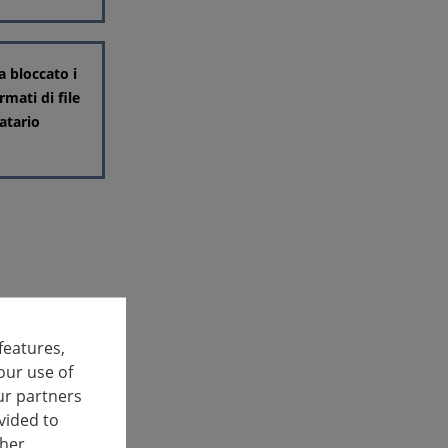
a bloccato i
rmati di file
natario
features,
our use of
ur partners
vided to
ther