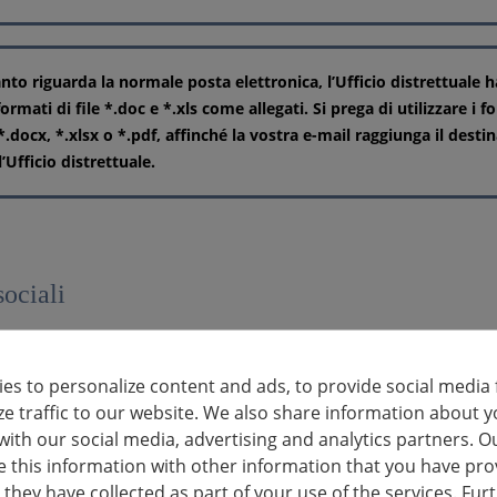
nto riguarda la normale posta elettronica, l’Ufficio distrettuale h
ormati di file *.doc e *.xls come allegati. Si prega di utilizzare i fo
 *.docx, *.xlsx o *.pdf, affinché la vostra e-mail raggiunga il desti
’Ufficio distrettuale.
ociali
varci anche su
k:
es to personalize content and ads, to provide social media 
cebook.com/landkreis.ludwigsburg/
ze traffic to our website. We also share information about y
esto canale non consente l'accesso ai documenti elettronici.
with our social media, advertising and analytics partners. O
this information with other information that you have pro
am:
 they have collected as part of your use of the services. Fur