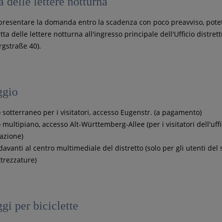
a delle lettere notturna
presentare la domanda entro la scadenza con poco preavviso, pote
tta delle lettere notturna all'ingresso principale dell'Ufficio distret
gstraße 40).
ggio
 sotterraneo per i visitatori, accesso Eugenstr. (a pagamento)
multipiano, accesso Alt-Württemberg-Allee (per i visitatori dell'uffi
azione)
avanti al centro multimediale del distretto (solo per gli utenti del s
ttrezzature)
gi per biciclette