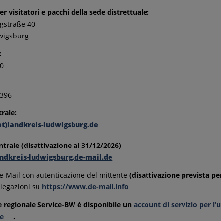
er visitatori e pacchi della sede distrettuale:
gstraße 40
wigsburg
:
-0
-396
trale:
at)landkreis-ludwigsburg.de
ntrale (disattivazione al 31/12/2026)
andkreis-ludwigsburg.de-mail.de
De-Mail con autenticazione del mittente
(disattivazione prevista pe
piegazioni su
https://www.de-mail.info
e regionale Service-BW è disponibile un
account di servizio per l’u
le
.