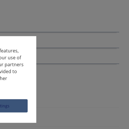
features,
our use of
ur partners
vided to
ther
ttings
o