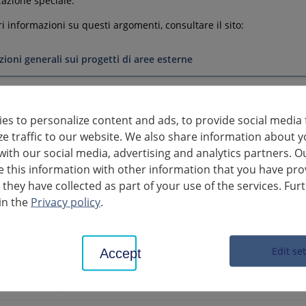
zazione speciale.
ri informazioni su questi argomenti, consultare il sito:
ioni generali sui progetti di aree esterne
mento di alberi
es to personalize content and ads, to provide social media 
enti di terra
ze traffic to our website. We also share information about y
with our social media, advertising and analytics partners. O
this information with other information that you have pro
 they have collected as part of your use of the services. Fur
i informazioni
in the
Privacy policy
.
piante legnose autoctone e la loro idoneità a diverse località
o di file: PDF , dimensione file: 46.43 KB
Edit se
Accept
ortimento di telai per piante standard in campo aperto e fruttet
o di file: PDF , dimensione file: 15.54 KB