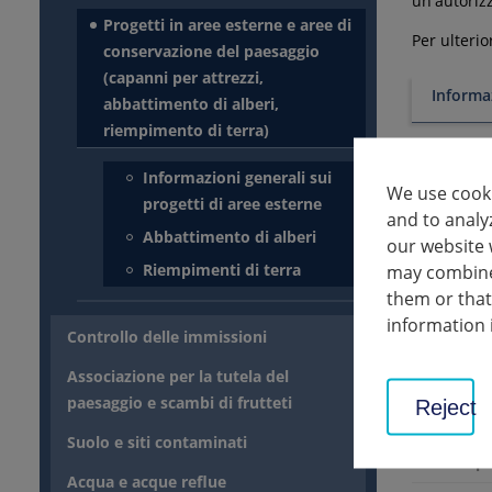
un'autoriz
Progetti in aree esterne e aree di
Per ulterio
conservazione del paesaggio
(capanni per attrezzi,
Informaz
abbattimento di alberi,
riempimento di terra)
Abbatti
Informazioni generali sui
We use cooki
progetti di aree esterne
Riempim
and to analy
Abbattimento di alberi
our website 
Riempimenti di terra
may combine 
them or that
Ulterior
information 
Controllo delle immissioni
Le 
Associazione per la tutela del
tip
paesaggio e scambi di frutteti
Reject
Ass
Suolo e siti contaminati
tip
Acqua e acque reflue