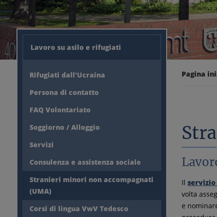
Lavoro su asilo e rifugiati
Pagina ini
Rifugiati dall'Ucraina
Persona di contatto
FAQ Volontariato
Str
Soggiorno / Alloggio
Servizi
Lavoro
Consulenza e assistenza sociale
Stranieri minori non accompagnati
Il
servizio
(UMA)
volta asse
e nominare
Corsi di lingua VwV Tedesco