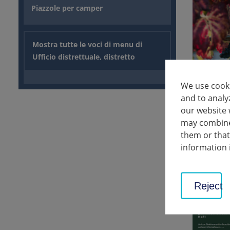
Piazzole per camper
Mostra tutte le voci di menu di
Ufficio distrettuale, distretto
We use cooki
and to analy
Tutto sul 
our website 
may combine 
them or that
information 
Reject