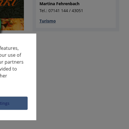
Martina Fehrenbach
Tel.: 07141 144 / 43051
Turismo
features,
our use of
ur partners
vided to
ther
ttings