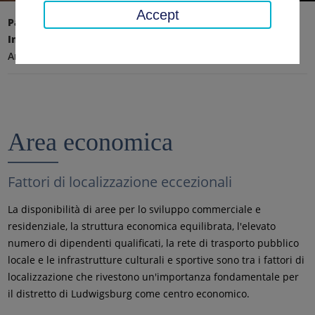
Accept
Pagina iniziale
Ufficio distrettuale, distretto
Informazioni sul distretto
Profilo economico
Area economica
Area economica
Fattori di localizzazione eccezionali
La disponibilità di aree per lo sviluppo commerciale e
residenziale, la struttura economica equilibrata, l'elevato
numero di dipendenti qualificati, la rete di trasporto pubblico
locale e le infrastrutture culturali e sportive sono tra i fattori di
localizzazione che rivestono un'importanza fondamentale per
il distretto di Ludwigsburg come centro economico.