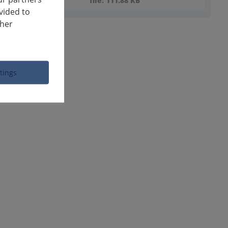
file: 111.88 KB
vided to
ther
ttings