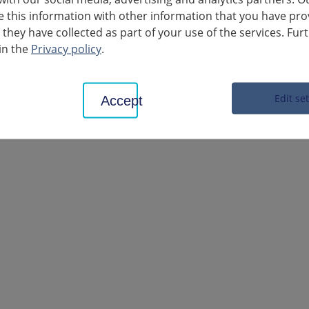
e segreteria
this information with other information that you have pro
 they have collected as part of your use of the services. Fur
in the
Privacy policy
.
i
i Vaihingen
Edit se
Accept