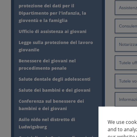
protezione dei dati per il
Assisten
Dipartimento per l'infanzia, la
gioventù e la famiglia
Consule
Ufficio di assistenza ai giovani
Legge sulla protezione del lavoro
Notarizz
giovanile
Benessere dei giovani nel
Tutele uff
procedimento penale
Salute dentale degli adolescenti
Tutele vo
Salute dei bambini e dei giovani
Informazi
Conferenza sul benessere dei
bambini e dei giovani
Asilo nido nel distretto di
We use cooki
Respons
Ludwigsburg
and to analy
our website 