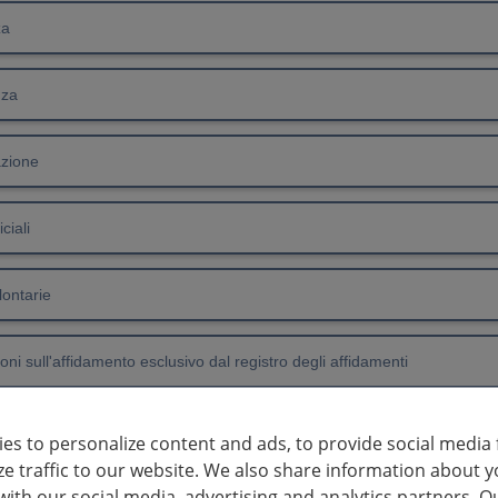
za
nza
azione
iciali
lontarie
oni sull'affidamento esclusivo dal registro degli affidamenti
es to personalize content and ads, to provide social media 
abilità
ze traffic to our website. We also share information about y
with our social media, advertising and analytics partners. O