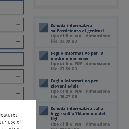
Scheda informativa
sull'assistenza ai genitori
tipo di file: PDF , dimensione
file: 37.39 KB
Foglio informativo per la
madre minorenne
tipo di file: PDF , dimensione
file: 27.59 KB
Foglio informativo per
giovani adulti
tipo di file: PDF , dimensione
file: 19.27 KB
Scheda informativa sulla
legge sull'affidamento dei
features,
figli
our use of
tipo di file: PDF , dimensione
ur partners