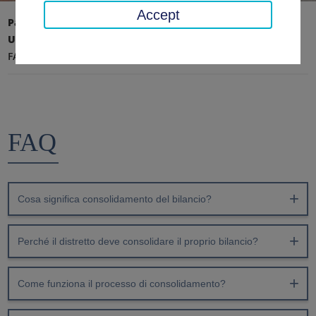
Accept
Pagina iniziale
Ufficio distrettuale, distretto
Ultime notizie
Consolidamento del bilancio
FAQ
FAQ
Cosa significa consolidamento del bilancio?
Perché il distretto deve consolidare il proprio bilancio?
Come funziona il processo di consolidamento?