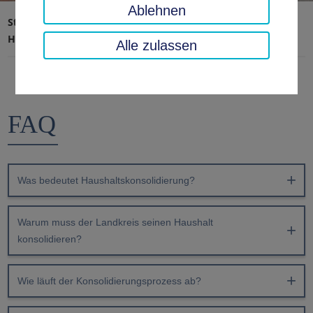
Ablehnen
Startseite
Landratsamt, Landkreis
Aktuelles
Haushaltskonsolidierung
FAQ
Alle zulassen
FAQ
Was bedeutet Haushaltskonsolidierung?
Warum muss der Landkreis seinen Haushalt
konsolidieren?
Wie läuft der Konsolidierungsprozess ab?