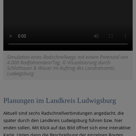
Simulation eines Radschnellwegs mit einem Potenzial von
4.000 Radfahrenden/Tag. © Visualisierung durch
Schlothauer & Wauer im Auftrag des Landratsamts
Ludwigsburg
Planungen im Landkreis Ludwigsburg
Aktuell sind sechs Radschnellverbindungen angedacht, die
später durch den Landkreis Ludwigsburg führen bzw. hier
enden sollen. Mit Klick auf das Bild öffnet sich eine interaktive
Karte. Unten dann die Beschreibung der einzelnen Routen.