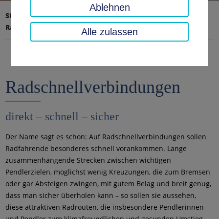
Ablehnen
Startseite
Verkehr, Sicherheit, Ordnung
Radverkehr
Radschnellwege
Alle zulassen
Radschnellverbindungen
direkt – schnell – sicher
Der Name sagt es schon: Auf Radschnellverbindungen sollen
Radfahrende besonderes schnell vorankommen. Lange
zusammenhängende Strecken zwischen wichtigen
Pendlerzielen, möglichst wenig Kreuzungen, die zum Bremsen
oder gar Absteigen zwingen, mit gutem Belag und breit genug,
dass man sicher überholen kann – so sollen sie aussehen,
diese attraktiven Radrouten, die insbesondere Pendlerinnen
und Pendler zum klimafreundlichen und gesunden Umstieg