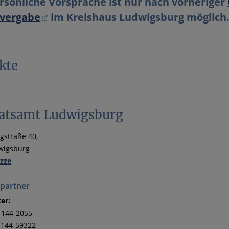
rsönliche Vorsprache ist nur nach vorheriger
vergabe
im Kreishaus Ludwigsburg möglich
kte
atsamt Ludwigsburg
gstraße 40,
wigsburg
izze
partner
ter:
 144-2055
 144-59322