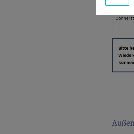
Dienstag
Donners
Bitte b
Wieder
können
Außen