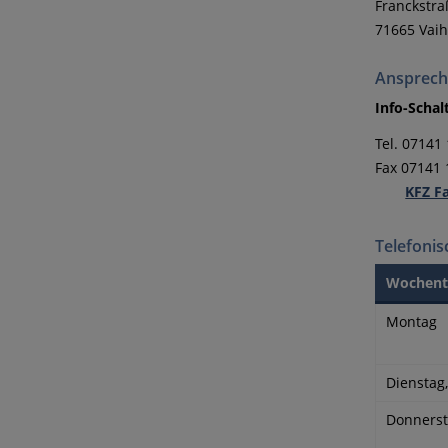
Franckstra
71665 Vai
Ansprech
Info-Schal
Tel. 07141
Fax 07141
KFZ F
Telefonis
Wochent
Montag
Dienstag
Donners