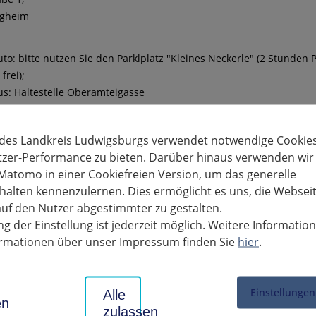
igheim
to: bitte nutzen Sie den Parklplatz "Kleines Neckerle" (2 Stunden P
frei);
s: Haltestelle Oberamteigasse
partner
 des Landkreis Ludwigsburgs verwendet notwendige Cookies
ter:
tzer-Performance zu bieten. Darüber hinaus verwenden wir
 144-2068
Matomo in einer Cookiefreien Version, um das generelle
 144-50001
alten kennenzulernen. Dies ermöglicht es uns, die Websei
ahrerlaubnis Besigheim
uf den Nutzer abgestimmter zu gestalten.
g der Einstellung ist jederzeit möglich. Weitere Informatio
che Sprechzeiten
formationen über unser Impressum finden Sie
hier
.
ag
Sprechzeiten
07:30 Uhr bis 12:00 Uhr
Einstellungen
Alle
en
13:30 Uhr bis 15:00 Uhr
zulassen