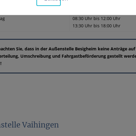
, Mittwoch und Freitag
07:30 Uhr bis 12:00 Uhr
tag
08:30 Uhr bis 12:00 Uhr
13:30 Uhr bis 18:00 Uhr
eachten Sie, dass in der Außenstelle Besigheim keine Anträge auf
erteilung, Umschreibung und Fahrgastbeförderung gestellt werd
!
stelle Vaihingen