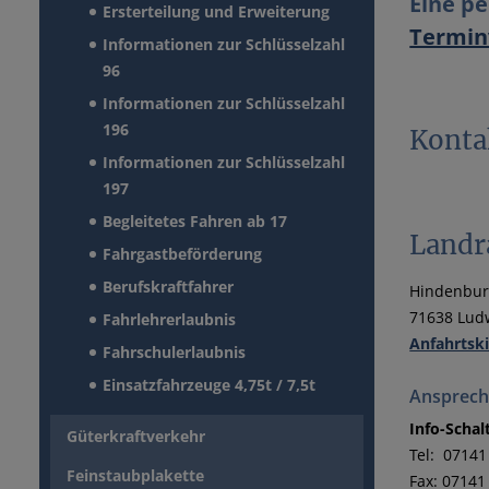
Eine pe
Ersterteilung und Erweiterung
Termin
Informationen zur Schlüsselzahl
96
Informationen zur Schlüsselzahl
196
Konta
Informationen zur Schlüsselzahl
197
Begleitetes Fahren ab 17
Landr
Fahrgastbeförderung
Berufskraftfahrer
Hindenbur
71638 Lud
Fahrlehrerlaubnis
Anfahrtsk
Fahrschulerlaubnis
Einsatzfahrzeuge 4,75t / 7,5t
Ansprech
Info-Schal
Güterkraftverkehr
Tel: 07141
Feinstaubplakette
Fax: 07141