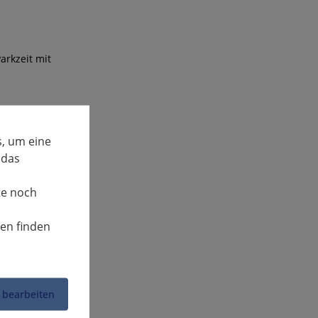
arkzeit mit
, um eine
 das
te noch
nen finden
 bearbeiten