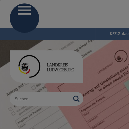
KFZ-Zula
Sucheingabe