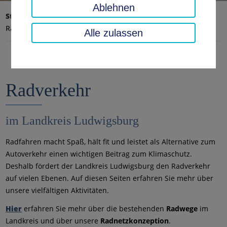
Ablehnen
Startseite
Verkehr, Sicherheit, Ordnung
Radverkehr
Alle zulassen
Radverkehr
im Landkreis Ludwigsburg
Radfahren macht Spaß, hält fit und leistet als Alternative zum
Autoverkehr einen wichtigen Beitrag zum Klimaschutz.
Deshalb fördert der Landkreis Ludwigsburg den Radverkehr
auf vielen Ebenen. Auf diesen Seiten erfahren Sie mehr über
unsere vielfältigen Aktivitäten.
Hier
erfahren Sie mehr über die bestehenden
Radwege
im
Landkreis und über unsere
Radnetzkonzeption
.