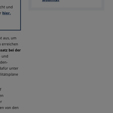
icht und
ür
hier.
t aus, um
u erreichen
satz bei der
- und
den-
afür unter
litätspläne
f
en
er
men von den