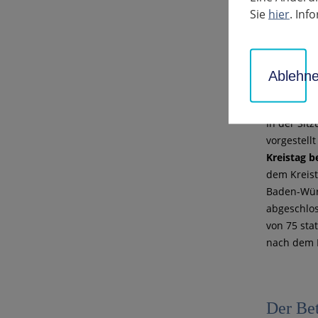
Sie
hier
. In
Ablehn
In der Sit
vorgestellt
Kreistag b
dem Kreist
Baden-Würt
abgeschlo
von 75 sta
nach dem L
Der Bet