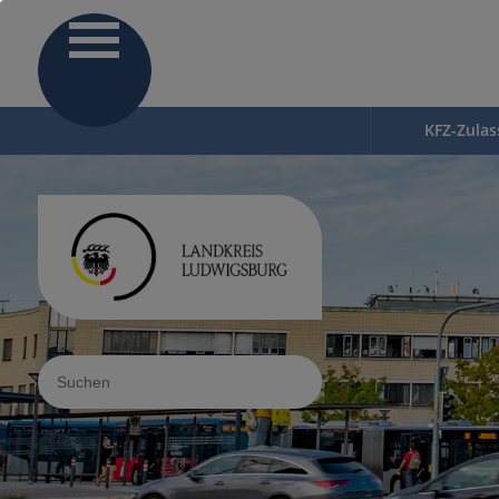
KFZ-Zula
Sucheingabe