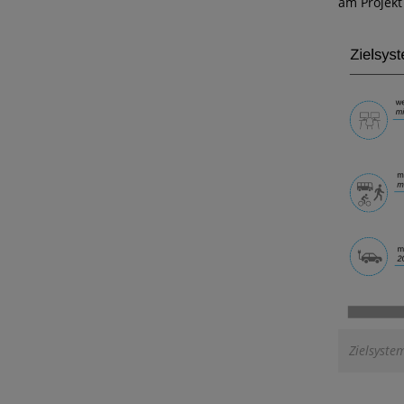
am Projek
Zielsyste