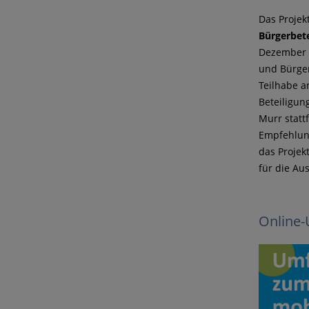
Das Proje
Bürgerbete
Dezember 2
und Bürger
Teilhabe a
Beteiligun
Murr statt
Empfehlun
das Projek
für die Au
Online-