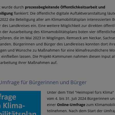
kt wurde durch
prozessbegleitende Öffentlichkeitsarbeit und
iligung
flankiert: Die öffentliche digitale Auftaktveranstaltung läu
022 die Beteiligung aller am Klimamobilitätsplan interessierten 
 des Landkreises ein. Eine weitere Möglichkeit zur direkten öffent
n der Ausarbeitung des Klimamobilitätsplans boten vier öffentlich
gsforen, die im Mai 2023 in Möglingen, Remseck am Neckar, Sach
fanden. Bürgerinnen und Bürger des Landkreises konnten dort ihr
gen und Wünsche zu Maßnahmen für eine klimafreundlichere Mobi
t einfließen lassen. Die Projekt-Kommunen nahmen diesen Input a
sarbeitung ihrer Maßnahmen auf.
Umfrage für Bürgerinnen und Bürger
Unter dem Titel "Heimspiel fürs Klima"
vom 4. bis 31. Juli 2024 Bürgerinnen u
einer
Online-Umfrage
zum Klimamobili
teilnehmen. Nach dem Start der Umfra