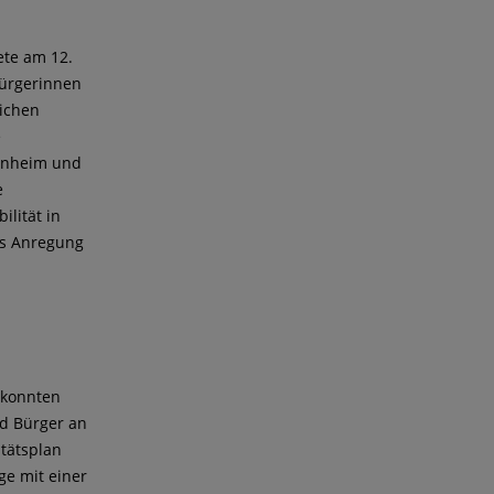
tete am 12.
Bürgerinnen
lichen
e
senheim und
e
lität in
ls Anregung
 konnten
nd Bürger an
tätsplan
ge mit einer