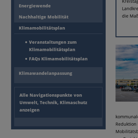
Kreista
Energiewende
Landkre
die Maß
Nachhaltige Mobilität
Klimamobilitätsplan
Veranstaltungen zum
Klimamobilitätsplan
FAQs Klimamobilitätsplan
Klimawandelanpassung
Alle Navigationspunkte von
Umwelt, Technik, Klimaschutz
anzeigen
kommunaler
Reduktion 
Mobilität