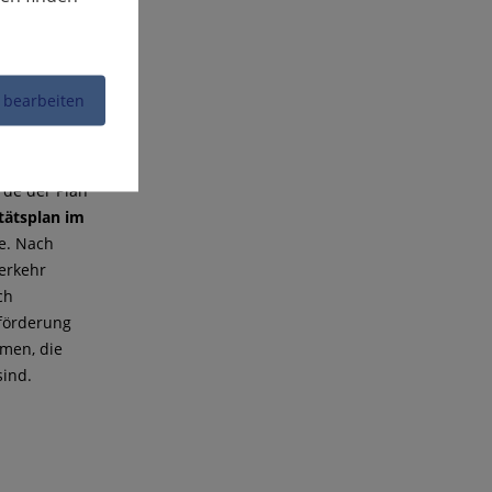
 bearbeiten
rde der Plan
tätsplan im
e. Nach
erkehr
ch
förderung
mmen, die
sind.