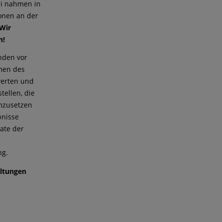
uli nahmen in
onen an der
Wir
n!
nden vor
men des
werten und
ellen, die
mzusetzen
bnisse
ate der
ng.
altungen