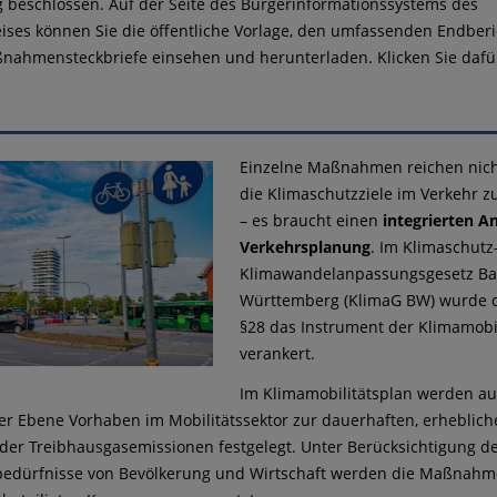
g beschlossen. Auf der Seite des Bürgerinformationssystems des
ises können Sie die öffentliche Vorlage, den umfassenden Endber
nahmensteckbriefe einsehen und herunterladen. Klicken Sie daf
Einzelne Maßnahmen reichen nich
die Klimaschutzziele im Verkehr z
– es braucht einen
integrierten An
Verkehrsplanung
. Im Klimaschutz
Klimawandelanpassungsgesetz Ba
Württemberg (KlimaG BW) wurde d
§28 das Instrument der Klimamobi
verankert.
Im Klimamobilitätsplan werden au
 Ebene Vorhaben im Mobilitätssektor zur dauerhaften, erheblich
der Treibhausgasemissionen festgelegt. Unter Berücksichtigung d
sbedürfnisse von Bevölkerung und Wirtschaft werden die Maßnah