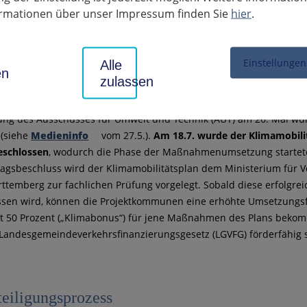
formationen über unser Impressum finden Sie
hier
.
Einstellungen
Alle
en
zulassen
zung des Ausschusses für Umwelt und Technik (AUT) am 26. Mai wu
 (siehe
Medieninfo
vom 27.5.).
Am 18.7. wurde der Klimamobili
eschlossen
, wodurch die Phase der Maßnahmenumsetzung startet
agsbeschluss wird der Klimamobilitätsplan dem Ministerium für V
temberg zur fachlichen Prüfung vorgelegt. Sobald diese erfolgrei
ssen wird, können die Projektkommunen eine erhöhte Umsetzungs
tt 50 Prozent („Klimabonus“) für jene Maßnahmen des Plans beko
andesgemeindeverkehrsfinanzierungsgesetz (LGVFG) förderfähig 
eiligungsprozess