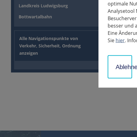
optimale Nu
Landkreis Ludwigsburg
Analysetool 
Bottwartalbahn
Besucherverh
besser und a
Eine Änderun
Alle Navigationspunkte von
Sie
hier
. In
Verkehr, Sicherheit, Ordnung
anzeigen
Ablehn