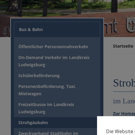
Bus & Bahn
Startseite
Öffentlicher Personennahverkehr
On-Demand Verkehr im Landkreis
Ludwigsburg
Schülerbeförderung
Stro
Personenbeförderung, Taxi,
Mietwagen
im Lan
Freizeitbusse im Landkreis
Ludwigsburg
Zur Homep
Strohgäubahn
Die Website
Zweckverband Stadtbahn im