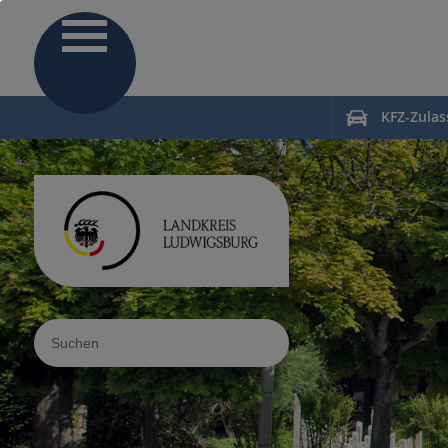
KFZ-Zula
Sucheingabe