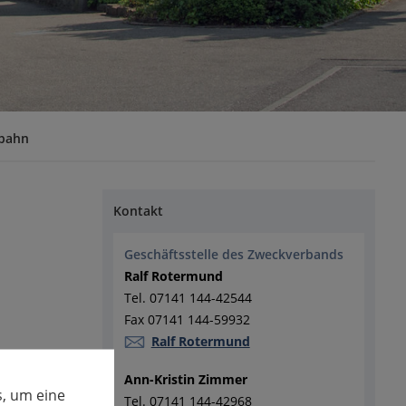
bahn
Kontakt
Geschäftsstelle des Zweckverbands
Ralf Rotermund
Tel. 07141 144-42544
Fax 07141 144-59932
Ralf Rotermund
Ann-Kristin Zimmer
, um eine
Tel. 07141 144-42968