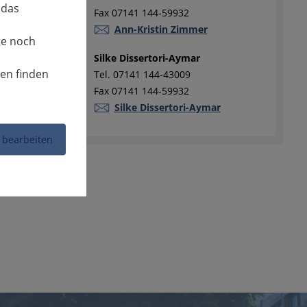
 das
Fax 07141 144-59932
Ann-Kristin Zimmer
te noch
Silke Dissertori-Aymar
nen finden
Tel. 07141 144-43009
Fax 07141 144-59932
Silke Dissertori-Aymar
 bearbeiten