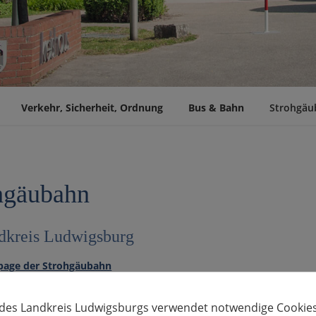
Verkehr, Sicherheit, Ordnung
Bus & Bahn
Strohgäu
hgäubahn
dkreis Ludwigsburg
age der Strohgäubahn
 des Landkreis Ludwigsburgs verwendet notwendige Cookies