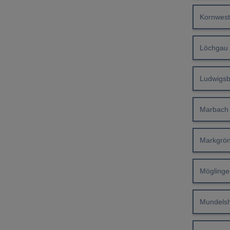
Kornwes
Löchgau
Ludwigs
Marbach
Markgrö
Möglinge
Mundels