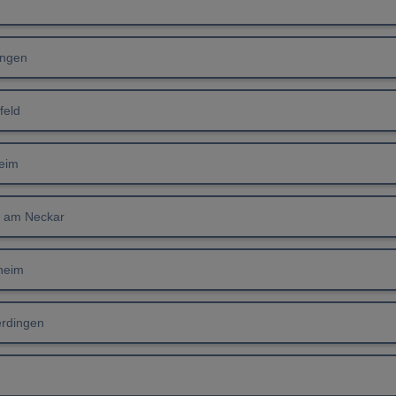
ingen
feld
heim
 am Neckar
heim
rdingen
m