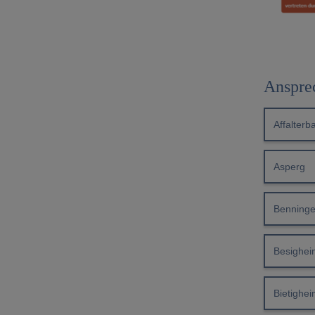
Anspre
Affalterb
Asperg
Benning
Besighei
Bietighe