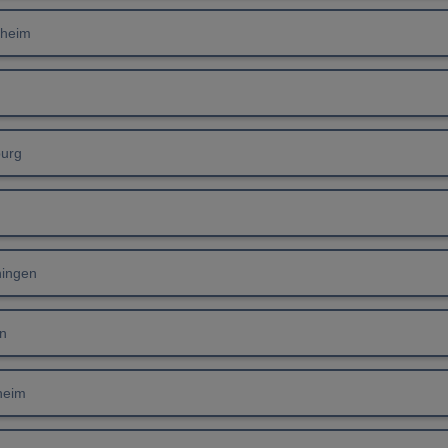
theim
burg
ningen
n
heim