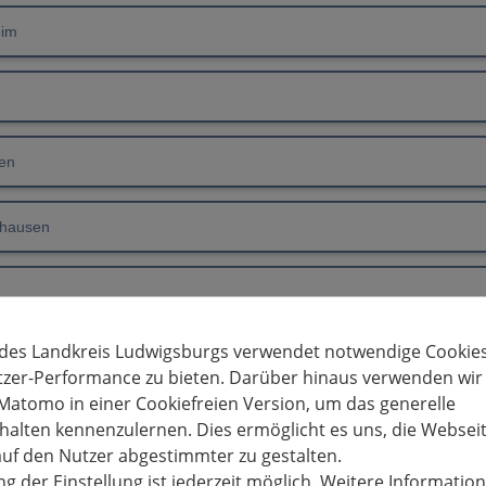
eim
n
en
hausen
m
 des Landkreis Ludwigsburgs verwendet notwendige Cookies
 am Neckar
tzer-Performance zu bieten. Darüber hinaus verwenden wir
Matomo in einer Cookiefreien Version, um das generelle
al
alten kennenzulernen. Dies ermöglicht es uns, die Websei
uf den Nutzer abgestimmter zu gestalten.
g der Einstellung ist jederzeit möglich. Weitere Informatio