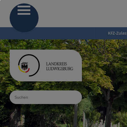
KFZ-Zula
Sucheingabe