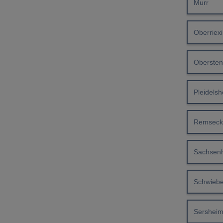
Murr
Oberriex
Obersten
Pleidels
Remseck
Sachsen
Schwiebe
Sershei