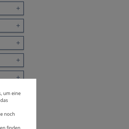
, um eine
 das
te noch
nen finden