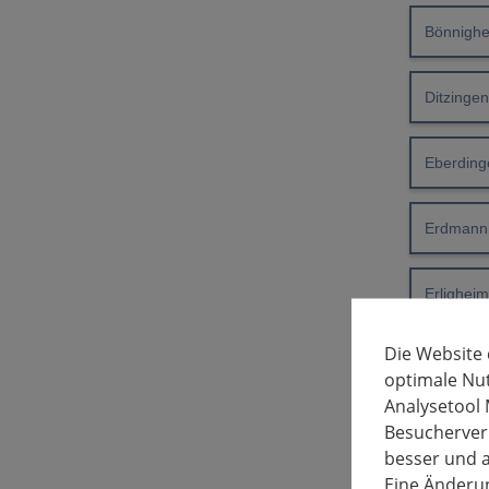
Bönnigh
Ditzinge
Eberding
Erdmann
Erlighei
Die Website
Freiberg
optimale Nu
Analysetool 
Freudent
Besucherverh
besser und a
Eine Änderun