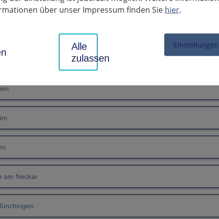
heim
formationen über unser Impressum finden Sie
hier
.
n
Einstellungen
Alle
en
zulassen
war
gen
eim
im
m am Neckar
Münchingen