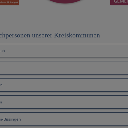
chpersonen unserer Kreiskommunen
ach
en
m
im-Bissingen