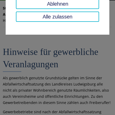
Ablehnen
Startseite
Umwelt, Technik, Klimaschutz
Abfallwirtschaft
Alle zulassen
Hinweise für gewerbliche Veranlagungen
Hinweise für gewerbliche
Veranlagungen
Als gewerblich genutzte Grundstücke gelten im Sinne der
Abfallwirtschaftsatzung des Landkreises Ludwigsburg alle
nicht als privater Wohnbereich genutzte Räumlichkeiten, also
auch Vereinsheime und öffentliche Einrichtungen. Zu den
Gewerbetreibenden in diesem Sinne zählen auch Freiberufler!
Gewerbebetriebe sind nach der Abfallwirtschaftssatzung