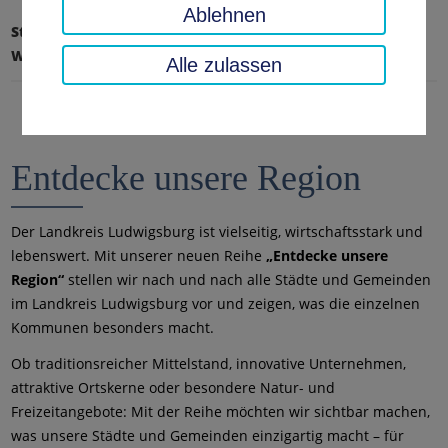
Ablehnen
Startseite
Landratsamt, Landkreis
Wirtschaftsförderung
Entdecke unsere Region
Alle zulassen
Entdecke unsere Region
Der Landkreis Ludwigsburg ist vielseitig, wirtschaftsstark und
lebenswert. Mit unserer neuen Reihe
„Entdecke unsere
Region“
stellen wir nach und nach alle Städte und Gemeinden
im Landkreis Ludwigsburg vor und zeigen, was die einzelnen
Kommunen besonders macht.
Ob traditionsreicher Mittelstand, innovative Unternehmen,
attraktive Ortskerne oder besondere Natur- und
Freizeitangebote: Mit der Reihe möchten wir sichtbar machen,
was unsere Städte und Gemeinden einzigartig macht – für