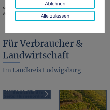
Ablehnen
Startseite
Umwelt, Technik, Klimaschutz
Verbraucher, Landwirtschaft & Steillagen
Alle zulassen
Für Verbraucher &
Landwirtschaft
Im Landkreis Ludwigsburg
Flurneuordnung
Aufgaben und Ziele der
Flurneuordnung.