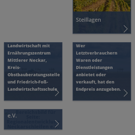
Landwirtschaft und
Steillagen
Ernährung
Preisangaben
Fachbereich
Landwirtschaft mit
Wer
Ernährungszentrum
Letztverbrauchern
Mittlerer Neckar,
Waren oder
Kreis-
Dienstleistungen
Obstbauberatungsstelle
anbietet oder
und Friedrich-Foß-
verkauft, hat den
Landwirtschaftsschule
Endpreis anzugeben.
Regionalentwicklung
Neckarschleifen
e.V.