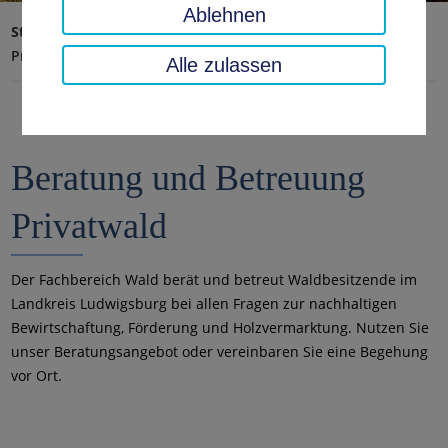
Ablehnen
Startseite
Umwelt, Technik, Klimaschutz
Wald
Privatwald und Forstliche Förderung
Alle zulassen
Beratung und Betreuung
Privatwald
Der Fachbereich Wald berät und betreut Waldbesitzende im
Landkreis Ludwigsburg bei allen Fragen zur nachhaltigen
Bewirtschaftung, Förderung und Holzvermarktung. Nutzen Sie
unser Beratungsangebot oder vereinbaren Sie eine Begehung
vor Ort.