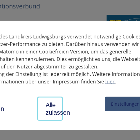
ationsverbund
 des Landkreis Ludwigsburgs verwendet notwendige Cookies
tzer-Performance zu bieten. Darüber hinaus verwenden wir
Matomo in einer Cookiefreien Version, um das generelle
alten kennenzulernen. Dies ermöglicht es uns, die Websei
uf den Nutzer abgestimmter zu gestalten.
g der Einstellung ist jederzeit möglich. Weitere Informatio
formationen über unser Impressum finden Sie
hier
.
Einstellungen
Alle
en uns für die freundliche Unterstützung unserer starken
en
zulassen
nspartner.