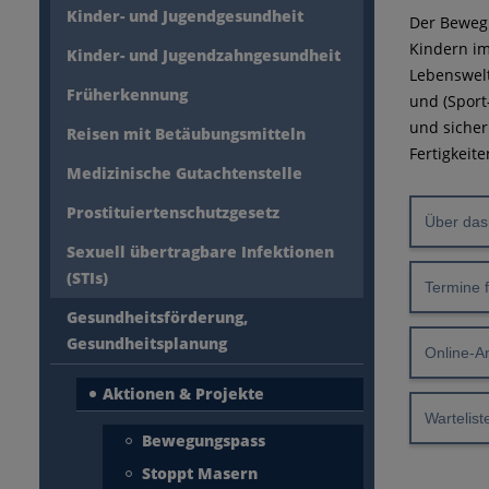
Kinder- und Jugendgesundheit
Der Beweg
Kindern im
Kinder- und Jugendzahngesundheit
Lebenswelt
Früherkennung
und (Sport
und sicher
Reisen mit Betäubungsmitteln
Fertigkeit
Medizinische Gutachtenstelle
Prostituiertenschutzgesetz
Über das
Sexuell übertragbare Infektionen
(STIs)
Termine f
Gesundheitsförderung,
Gesundheitsplanung
Online-
Aktionen & Projekte
Wartelist
Bewegungspass
Stoppt Masern