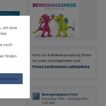
, um eine
 das
te noch
Infos zur Auftaktveranstaltung finden
nen finden
Sie unter nachfolgendem Link:
Presse-Landratsamt Ludwigsburg
 bearbeiten
Bewegungspass Fyler
Dateityp: PDF , Dateigröße:
1.33 MB