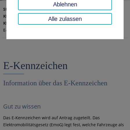
Ablehnen
Startseite
Verkehr, Sicherheit, Ordnung
Kfz-Zulassung, Fahrerlaubnis & Güterkraftverkehr
Alle zulassen
Kfz-Zulassung
Besondere Kennzeichen
E-Kennzeichen
E-Kennzeichen
Information über das E-Kennzeichen
Gut zu wissen
Das E-Kennzeichen wird auf Antrag zugeteilt. Das
Elektromobilitätsgesetz (EmoG) legt fest, welche Fahrzeuge als