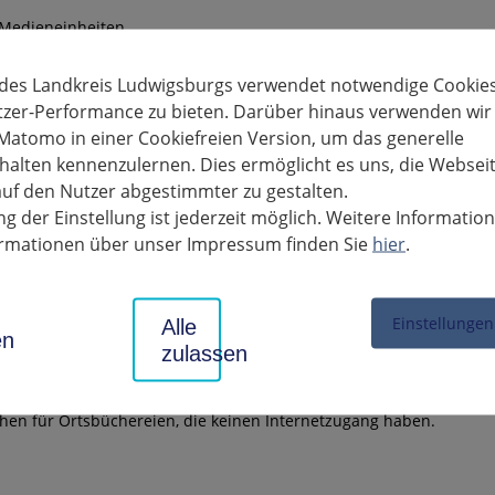
 Medieneinheiten
en sich zusammen aus Belletristik, Sach-, Fach-, Kinder- und Jugend
 des Landkreis Ludwigsburgs verwendet notwendige Cookies
CDs, Sprachkurse, Kamishibais, Medientaschen und Makerboxen. Di
tzer-Performance zu bieten. Darüber hinaus verwenden wir
 ist kostenfrei.
Matomo in einer Cookiefreien Version, um das generelle
alten kennenzulernen. Dies ermöglicht es uns, die Websei
uf den Nutzer abgestimmter zu gestalten.
g der Einstellung ist jederzeit möglich. Weitere Informatio
e
formationen über unser Impressum finden Sie
hier
.
ungen nur an Ortsbüchereien des Landkreises Ludwigsburg nach v
ng in Form von Bücherblöcken und Einzelausleihen.
Einstellungen
Alle
lung spezieller Literatur aus der Stadtbibliothek Ludwigsburg und 
en
zulassen
liothek im Beruflichen Schulzentrum in Ludwigsburg.
g von nichtamtlich geleiteten Büchereien.
hen für Ortsbüchereien, die keinen Internetzugang haben.