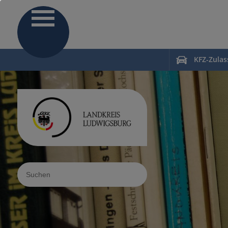
KFZ-Zula
Sucheingabe